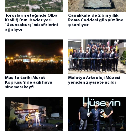
Torosların eteğinde Olba
Çanakkale'de 2 bin yıllık
Krallığı'nın ibadet yeri
Roma Caddesi gün yüzüne
'Uzuncaburç' misafirlerini
çıkarılıyor
ağırlıyor
Muş'ta tarihi Murat
Malatya Arkeoloji Müzesi
Köprüsü'nde açık hava
yeniden ziyarete açıldı
sineması keyfi