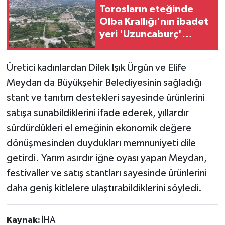
Torosların eteğinde
Olba Krallığı'nın ibadet
yeri 'Uzuncaburç'
misafirlerini ağırlıyor
Üretici kadınlardan Dilek Işık Ürgün ve Elife
Meydan da Büyükşehir Belediyesinin sağladığı
stant ve tanıtım destekleri sayesinde ürünlerini
satışa sunabildiklerini ifade ederek, yıllardır
sürdürdükleri el emeğinin ekonomik değere
dönüşmesinden duydukları memnuniyeti dile
getirdi. Yarım asırdır iğne oyası yapan Meydan,
festivaller ve satış stantları sayesinde ürünlerini
daha geniş kitlelere ulaştırabildiklerini söyledi.
Kaynak:
İHA