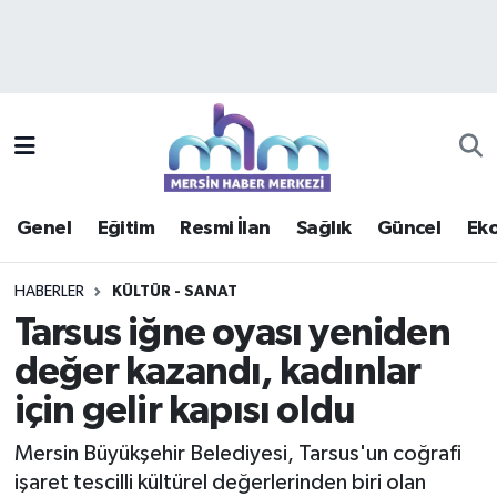
Asayiş
Mersin Hava Durumu
Çevre
Mersin Trafik Yoğunluk Haritası
Eğitim
Süper Lig Puan Durumu ve Fikstür
Genel
Eğitim
Resmi İlan
Sağlık
Güncel
Ek
Ekonomi
Tüm Manşetler
HABERLER
KÜLTÜR - SANAT
Genel
Son Dakika Haberleri
Tarsus iğne oyası yeniden
değer kazandı, kadınlar
Güncel
Haber Arşivi
için gelir kapısı oldu
Haberde insan
Mersin Büyükşehir Belediyesi, Tarsus'un coğrafi
Kültür - Sanat
işaret tescilli kültürel değerlerinden biri olan