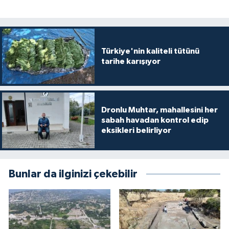
Türkiye'nin kaliteli tütünü
tarihe karışıyor
Dronlu Muhtar, mahallesini her
sabah havadan kontrol edip
eksikleri belirliyor
Bunlar da ilginizi çekebilir