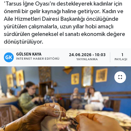
'Tarsus İğne Oyası'nı destekleyerek kadınlar için
Magazin
önemli bir gelir kaynağı haline getiriyor. Kadın ve
Aile Hizmetleri Dairesi Başkanlığı öncülüğünde
Mersin
yürütülen çalışmalarla, uzun yıllar hobi amaçlı
sürdürülen geleneksel el sanatı ekonomik değere
Mersin Tarihi
dönüştürülüyor.
GÜLSEN KAYA
Özel Haber
24.06.2026 - 10:03
1
İNTERNET HABER EDITÖRÜ
YAYINLANMA
PAYLAŞIM
Politika
Resmi İlan
Sağlık
Spor
Sürmanşet