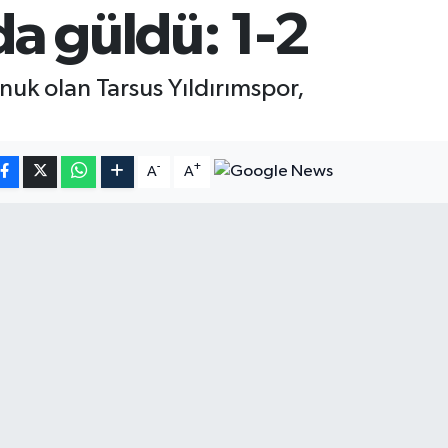
a güldü: 1-2
nuk olan Tarsus Yıldırımspor,
-
+
A
A