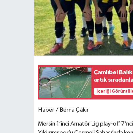
Teknoloji
Yaşam
Çamlıbel Balık
artık sıradanla
İçeriği Görüntül
Haber / Berna Çakır
Mersin 1’inci Amatör Lig play-off 7’n
Yıldırımspor’u Çeşmeli Sahası’nda kon