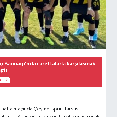
çı Barınağı’nda carettalarla karşılaşmak
ştı
e
ci hafta maçında Çeşmelispor, Tarsus
uk etti. Kıran kırana geçen karşılaşmayı konuk