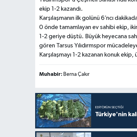
ekip 1-2 kazandı.
Karşılaşmanın ilk golünü 6’ncı dakikada
0 önde tamamlayan ev sahibi ekip, ikin
1-2 geriye düştü. Büyük heyecana sahn
gören Tarsus Yılıdırmspor mücadeleye
Karşılaşmayı 1-2 kazanan konuk ekip,
Muhabir:
Berna Çakır
EDITÖRÜN SEÇTIĞI
Türkiye'nin kal