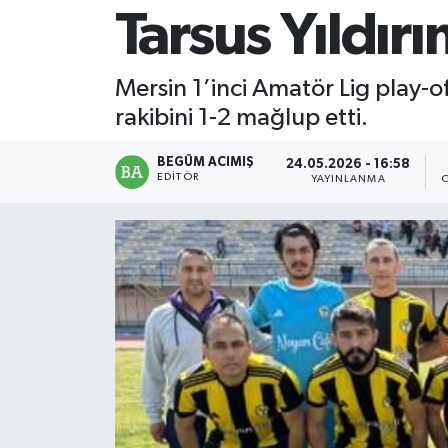
Tarsus Yıldı
Magazin
Mersin 1’inci Amatör Lig play-o
Mersin
rakibini 1-2 mağlup etti.
Mersin Tarihi
BEGÜM ACIMIŞ
24.05.2026 - 16:58
EDITÖR
YAYINLANMA
Özel Haber
Politika
Resmi İlan
Sağlık
Spor
Sürmanşet