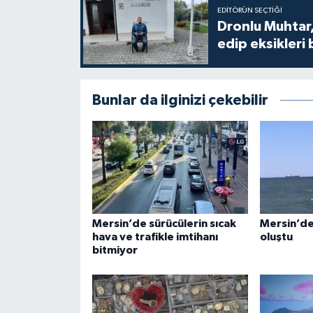
EDITÖRÜN SEÇTIĞI
Dronlu Muhtar,
edip eksikleri 
Bunlar da ilginizi çekebilir
Mersin’de sürücülerin sıcak
Mersin’de
hava ve trafikle imtihanı
oluştu
bitmiyor