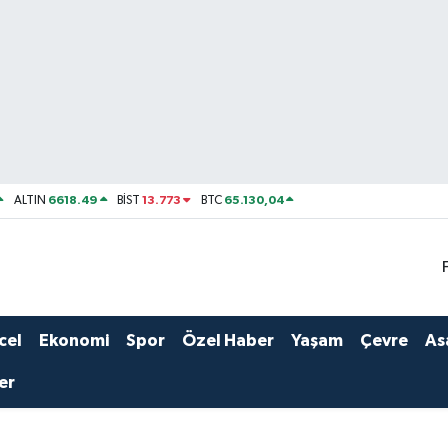
6618.49
13.773
65.130,04
ALTIN
BİST
BTC
cel
Ekonomi
Spor
Özel Haber
Yaşam
Çevre
As
er