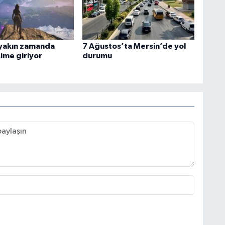
yakın zamanda
7 Ağustos’ta Mersin’de yol
şime giriyor
durumu