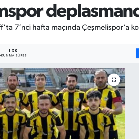
rımspor deplasmand
ff’ta 7’nci hafta maçında Çeşmelispor’a ko
1 DK
OKUNMA SÜRESI