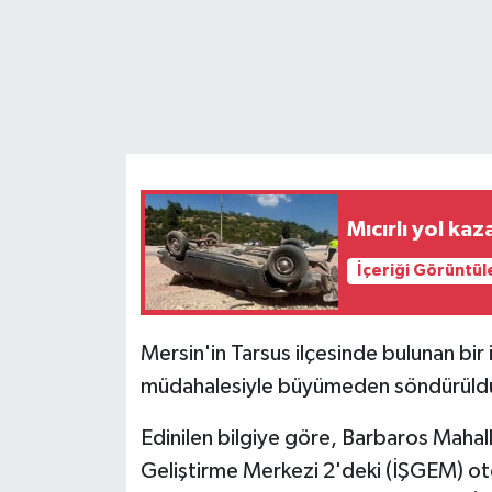
Teknoloji
Yaşam
Mıcırlı yol ka
İçeriği Görüntül
Mersin'in Tarsus ilçesinde bulunan bir i
müdahalesiyle büyümeden söndürüld
Edinilen bilgiye göre, Barbaros Mahal
Geliştirme Merkezi 2'deki (İŞGEM) o