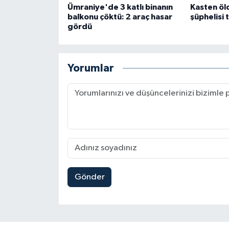
Ümraniye'de 3 katlı binanın
Kasten ö
balkonu çöktü: 2 araç hasar
şüphelisi 
gördü
Yorumlar
Gönder