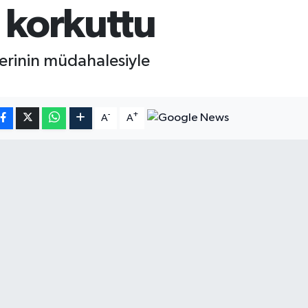
 korkuttu
plerinin müdahalesiyle
-
+
A
A