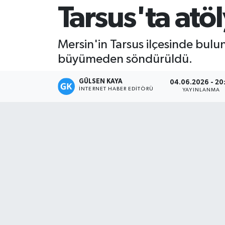
Tarsus'ta atö
Magazin
Mersin'in Tarsus ilçesinde bulun
Mersin
büyümeden söndürüldü.
Mersin Tarihi
GÜLSEN KAYA
04.06.2026 - 20
İNTERNET HABER EDITÖRÜ
YAYINLANMA
Özel Haber
Politika
Resmi İlan
Sağlık
Spor
Sürmanşet