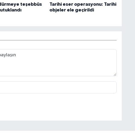
ldürmeye teşebbüs
Tarihi eser operasyonu: Tarihi
tutuklandı
objeler ele geçirildi