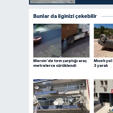
Bunlar da ilginizi çekebilir
Mersin'de tırın çarptığı araç
Mıcırlı yo
metrelerce sürüklendi
3 yaralı