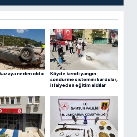
l kazaya neden oldu:
Köyde kendi yangın
söndürme sistemini kurdular,
itfaiyeden eğitim aldılar