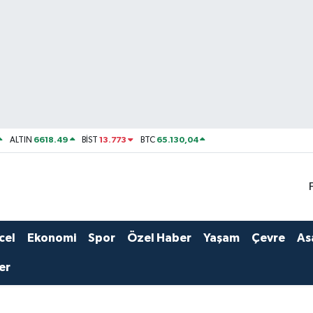
6618.49
13.773
65.130,04
ALTIN
BİST
BTC
cel
Ekonomi
Spor
Özel Haber
Yaşam
Çevre
As
er