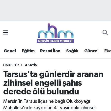
Asayiş
Mersin Hava Durumu
Çevre
Mersin Trafik Yoğunluk Haritası
Eğitim
Süper Lig Puan Durumu ve Fikstür
Genel
Eğitim
Resmi İlan
Sağlık
Güncel
Ek
Ekonomi
Tüm Manşetler
HABERLER
ASAYIŞ
Genel
Son Dakika Haberleri
Tarsus'ta günlerdir aranan
zihinsel engelli şahıs
Güncel
Haber Arşivi
derede ölü bulundu
Haberde insan
Mersin'in Tarsus ilçesine bağlı Olukkoyağı
Kültür - Sanat
Mahallesi'nde kaybolan 41 yaşındaki zihinsel