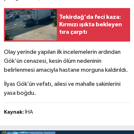
Tekirdağ'da feci kaza:
Kırmızı ışıkta bekleyen
tıra çarptı
Olay yerinde yapılan ilk incelemelerin ardından
Gök'ün cenazesi, kesin ölüm nedeninin
belirlenmesi amacıyla hastane morguna kaldırıldı.
İlyas Gök'ün vefatı, ailesi ve mahalle sakinlerini
yasa boğdu.
Kaynak:
İHA