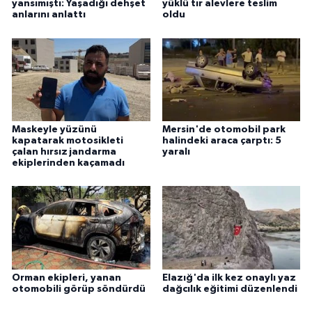
yansımıştı: Yaşadığı dehşet
yüklü tır alevlere teslim
anlarını anlattı
oldu
Maskeyle yüzünü
Mersin'de otomobil park
kapatarak motosikleti
halindeki araca çarptı: 5
çalan hırsız jandarma
yaralı
ekiplerinden kaçamadı
Orman ekipleri, yanan
Elazığ'da ilk kez onaylı yaz
otomobili görüp söndürdü
dağcılık eğitimi düzenlendi