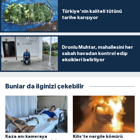
Türkiye'nin kaliteli tütünü
tarihe karışıyor
Dronlu Muhtar, mahallesini her
sabah havadan kontrol edip
eksikleri belirliyor
Bunlar da ilginizi çekebilir
Kaza anı kameraya
Kilis'te nargile kömürü