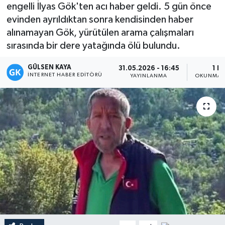
engelli İlyas Gök'ten acı haber geldi. 5 gün önce
Magazin
evinden ayrıldıktan sonra kendisinden haber
alınamayan Gök, yürütülen arama çalışmaları
Mersin
sırasında bir dere yatağında ölü bulundu.
GÜLSEN KAYA
Mersin Tarihi
31.05.2026 - 16:45
1 D
İNTERNET HABER EDITÖRÜ
YAYINLANMA
OKUNMA S
Özel Haber
Politika
Resmi İlan
Sağlık
Spor
Sürmanşet