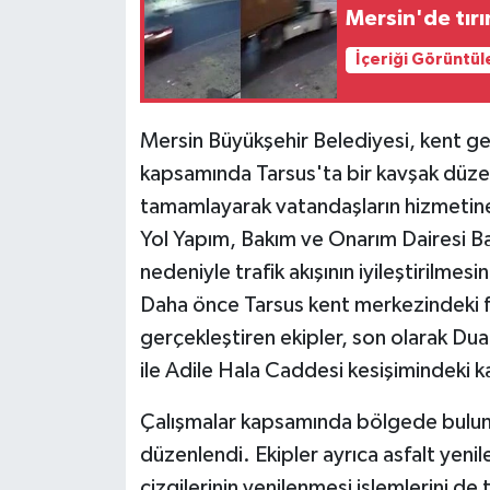
Mersin'de tırı
İçeriği Görüntül
Mersin Büyükşehir Belediyesi, kent ge
kapsamında Tarsus'ta bir kavşak düze
tamamlayarak vatandaşların hizmetine
Yol Yapım, Bakım ve Onarım Dairesi Ba
nedeniyle trafik akışının iyileştirilmesi
Daha önce Tarsus kent merkezindeki f
gerçekleştiren ekipler, son olarak Du
ile Adile Hala Caddesi kesişimindeki 
Çalışmalar kapsamında bölgede buluna
düzenlendi. Ekipler ayrıca asfalt yeni
çizgilerinin yenilenmesi işlemlerini d