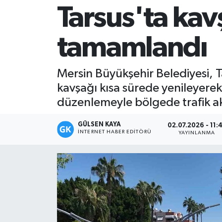
Tarsus'ta ka
Magazin
tamamlandı
Mersin
Mersin Tarihi
Mersin Büyükşehir Belediyesi, T
kavşağı kısa sürede yenileyerek 
Özel Haber
düzenlemeyle bölgede trafik akı
Politika
GÜLSEN KAYA
02.07.2026 - 11:
İNTERNET HABER EDITÖRÜ
YAYINLANMA
Resmi İlan
Sağlık
Spor
Sürmanşet