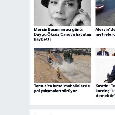
Mersin Basınının acı günü:
Mersin'de 
Duygu Öksüz Canova hayatını
metrelerc
kaybetti
Tarsus'ta kırsal mahallelerde
Kıratlı: '
yol çalışmaları sürüyor
kardeşlik
demektir