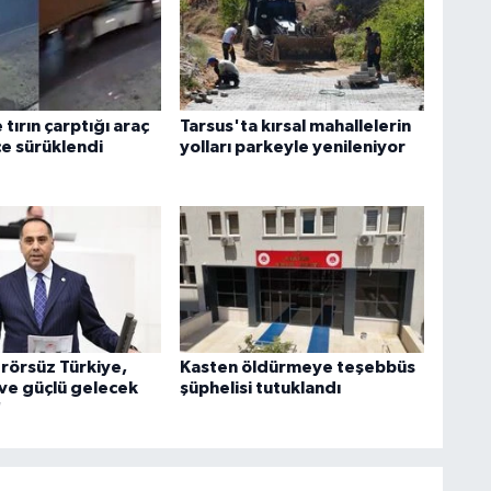
tırın çarptığı araç
Tarsus'ta kırsal mahallelerin
e sürüklendi
yolları parkeyle yenileniyor
Terörsüz Türkiye,
Kasten öldürmeye teşebbüs
 ve güçlü gelecek
şüphelisi tutuklandı
'