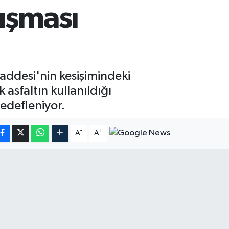
ışması
Caddesi'nin kesişimindeki
 asfaltın kullanıldığı
edefleniyor.
-
+
A
A