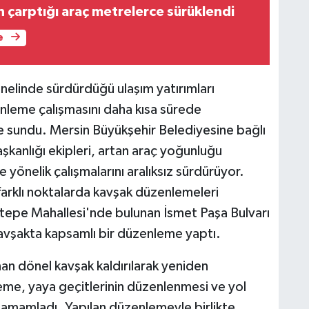
n çarptığı araç metrelerce sürüklendi
e
nelinde sürdürdüğü ulaşım yatırımları
nleme çalışmasını daha kısa sürede
 sundu. Mersin Büyükşehir Belediyesine bağlı
şkanlığı ekipleri, artan araç yoğunluğu
ne yönelik çalışmalarını aralıksız sürdürüyor.
arklı noktalarda kavşak düzenlemeleri
atepe Mahallesi'nde bulunan İsmet Paşa Bulvarı
kavşakta kapsamlı bir düzenleme yaptı.
n dönel kavşak kaldırılarak yeniden
leme, yaya geçitlerinin düzenlenmesi ve yol
e tamamladı. Yapılan düzenlemeyle birlikte