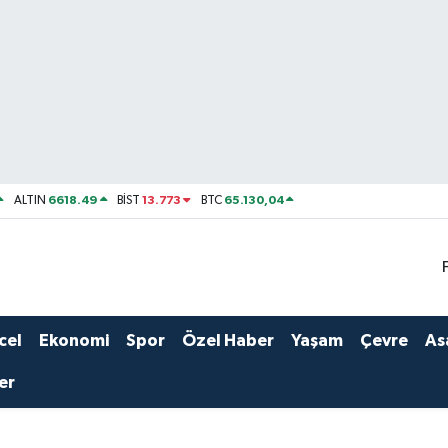
6618.49
13.773
65.130,04
ALTIN
BİST
BTC
cel
Ekonomi
Spor
Özel Haber
Yaşam
Çevre
As
er