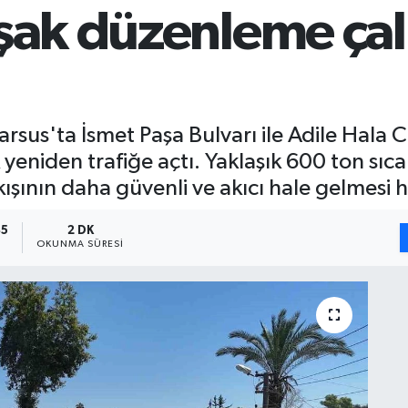
vşak düzenleme çal
arsus'ta İsmet Paşa Bulvarı ile Adile Hala 
yeniden trafiğe açtı. Yaklaşık 600 ton sıcak
şının daha güvenli ve akıcı hale gelmesi h
45
2 DK
OKUNMA SÜRESI