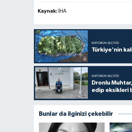
Kaynak:
İHA
EDITÖRÜN SEÇTIĞI
Türkiye'nin kal
EDITÖRÜN SEÇTIĞI
Dronlu Muhtar,
edip eksikleri 
Bunlar da ilginizi çekebilir