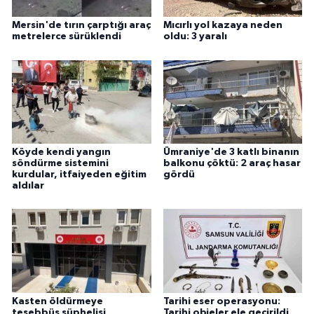
Mersin'de tırın çarptığı araç
Mıcırlı yol kazaya neden
metrelerce sürüklendi
oldu: 3 yaralı
Köyde kendi yangın
Ümraniye'de 3 katlı binanın
söndürme sistemini
balkonu çöktü: 2 araç hasar
kurdular, itfaiyeden eğitim
gördü
aldılar
Kasten öldürmeye
Tarihi eser operasyonu:
teşebbüs şüphelisi
Tarihi objeler ele geçirildi