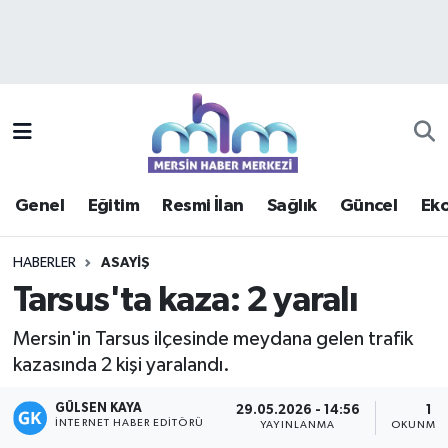
Asayiş
Mersin Hava Durumu
Çevre
Mersin Trafik Yoğunluk Haritası
Eğitim
Süper Lig Puan Durumu ve Fikstür
Genel
Eğitim
Resmi İlan
Sağlık
Güncel
Ek
Ekonomi
Tüm Manşetler
HABERLER
ASAYIŞ
Genel
Son Dakika Haberleri
Tarsus'ta kaza: 2 yaralı
Güncel
Haber Arşivi
Mersin'in Tarsus ilçesinde meydana gelen trafik
kazasında 2 kişi yaralandı.
Haberde insan
GÜLSEN KAYA
29.05.2026 - 14:56
1 D
İNTERNET HABER EDITÖRÜ
YAYINLANMA
OKUNMA 
Kültür - Sanat