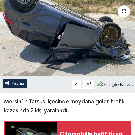
Magazin
Mersin
Mersin Tarihi
Özel Haber
Politika
Paylaş
-
+
A
A
Resmi İlan
Mersin'in Tarsus ilçesinde meydana gelen trafik
Sağlık
kazasında 2 kişi yaralandı.
Spor
Otomobille hafif ticari
Sürmanşet