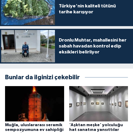
Türkiye'nin kaliteli tütünü
tarihe karışıyor
Dronlu Muhtar, mahallesini her
sabah havadan kontrol edip
eksikleri belirliyor
Bunlar da ilginizi çekebilir
Muğla, uluslararası seramik
'Aşktan meşke' yolculuğu
sempozyumuna ev sahipliği
hat sanatına yansıttılar