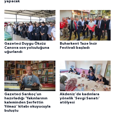
yapacak
Gazeteci Duygu Öksüz
Buharkent Taze İncir
Canova son yolculuğuna
Festivali başladı
uğurlandı
Gazeteci Sarıkoç'un
Akdeniz'de kadınlara
hazırladığı 'Yakınlarının
yönelik 'Sevgi Sanatı'
kaleminden Şerfettin
atölyesi
Yılmaz' kitabı okuyucuyla
buluştu