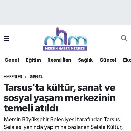
Asayiş
Mersin Hava Durumu
Çevre
Mersin Trafik Yoğunluk Haritası
Eğitim
Süper Lig Puan Durumu ve Fikstür
Genel
Eğitim
Resmi İlan
Sağlık
Güncel
Ek
Ekonomi
Tüm Manşetler
HABERLER
GENEL
Genel
Son Dakika Haberleri
Tarsus'ta kültür, sanat ve
sosyal yaşam merkezinin
Güncel
Haber Arşivi
temeli atıldı
Haberde insan
Mersin Büyükşehir Belediyesi tarafından Tarsus
Kültür - Sanat
Şelalesi yanında yapımına başlanan Şelale Kültür,