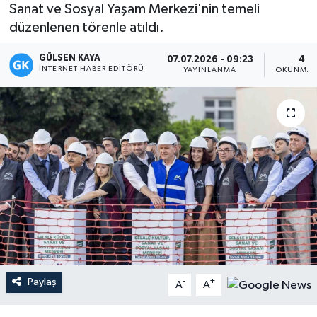
Sanat ve Sosyal Yaşam Merkezi'nin temeli
Magazin
düzenlenen törenle atıldı.
GÜLSEN KAYA
Mersin
07.07.2026 - 09:23
4 D
İNTERNET HABER EDITÖRÜ
YAYINLANMA
OKUNMA 
Mersin Tarihi
Özel Haber
Politika
Resmi İlan
Sağlık
Spor
Paylaş
-
+
A
A
Sürmanşet