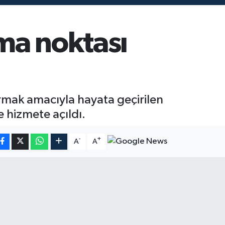
şma noktası
turmak amacıyla hayata geçirilen
 hizmete açıldı.
-
+
A
A