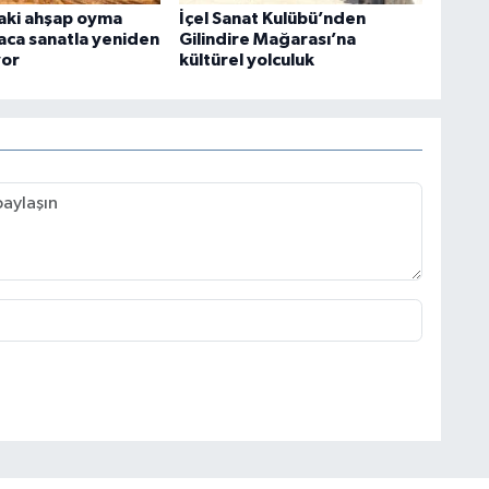
aki ahşap oyma
İçel Sanat Kulübü’nden
ğaca sanatla yeniden
Gilindire Mağarası’na
yor
kültürel yolculuk