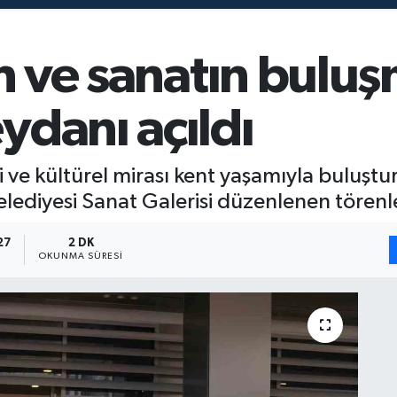
ih ve sanatın bulu
ydanı açıldı
ihi ve kültürel mirası kent yaşamıyla buluş
lediyesi Sanat Galerisi düzenlenen törenle
27
2 DK
OKUNMA SÜRESI