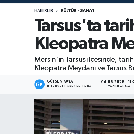
Magazin
HABERLER
KÜLTÜR - SANAT
Tarsus'ta tar
Mersin
Kleopatra Me
Mersin Tarihi
Özel Haber
Mersin'in Tarsus ilçesinde, tar
Kleopatra Meydanı ve Tarsus Be
Politika
GÜLSEN KAYA
04.06.2026 - 11:
İNTERNET HABER EDITÖRÜ
Resmi İlan
YAYINLANMA
Sağlık
Spor
Sürmanşet