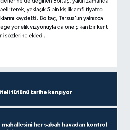
hedeflerine de değinen Boltaç, yakın zamanda
lirterek, yaklaşık 5 bin kişilik amfi tiyatro
klarını kaydetti. Boltaç, Tarsus'un yalnızca
eceğe yönelik vizyonuyla da öne çıkan bir kent
ni sözlerine ekledi.
iteli tütünü tarihe karışıyor
 mahallesini her sabah havadan kontrol