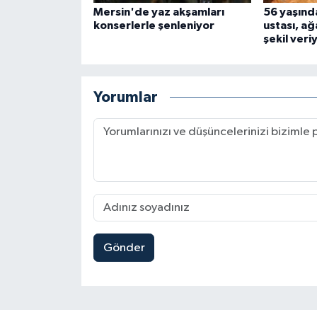
Mersin'de yaz akşamları
56 yaşınd
konserlerle şenleniyor
ustası, a
şekil veri
Yorumlar
Gönder