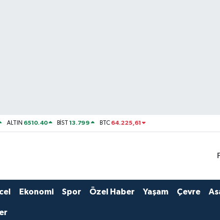
6510.40
13.799
64.225,61
ALTIN
BİST
BTC
cel
Ekonomi
Spor
Özel Haber
Yaşam
Çevre
As
er