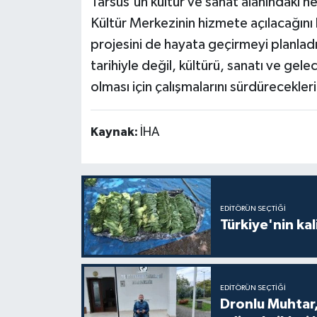
Tarsus'un kültür ve sanat alanındaki 
Kültür Merkezinin hizmete açılacağını be
projesini de hayata geçirmeyi planladı
tarihiyle değil, kültürü, sanatı ve gel
olması için çalışmalarını sürdürecekleri
Kaynak:
İHA
EDITÖRÜN SEÇTIĞI
Türkiye'nin kal
EDITÖRÜN SEÇTIĞI
Dronlu Muhtar,