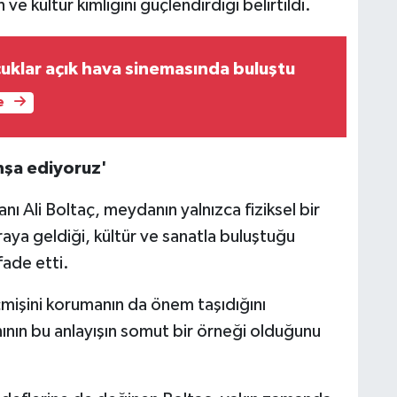
e kültür kimliğini güçlendirdiği belirtildi.
uklar açık hava sinemasında buluştu
e
nşa ediyoruz'
ı Ali Boltaç, meydanın yalnızca fiziksel bir
raya geldiği, kültür ve sanatla buluştuğu
fade etti.
çmişini korumanın da önem taşıdığını
nın bu anlayışın somut bir örneği olduğunu