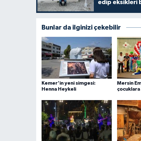
edip eksikleri 
Bunlar da ilginizi çekebilir
Kemer'in yeni simgesi:
Mersin Em
Henna Heykeli
çocuklara 