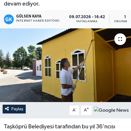
devam ediyor.
Magazin
GÜLSEN KAYA
09.07.2026 - 16:42
1 D
İNTERNET HABER EDITÖRÜ
YAYINLANMA
OKUNMA 
Mersin
Mersin Tarihi
Özel Haber
Politika
Resmi İlan
Sağlık
Paylaş
-
+
A
A
Spor
Taşköprü Belediyesi tarafından bu yıl 36'ncısı
Sürmanşet