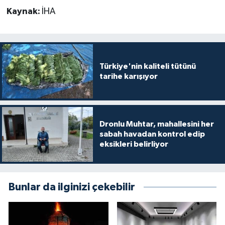
Kaynak:
İHA
Türkiye'nin kaliteli tütünü
tarihe karışıyor
Dronlu Muhtar, mahallesini her
sabah havadan kontrol edip
eksikleri belirliyor
Bunlar da ilginizi çekebilir