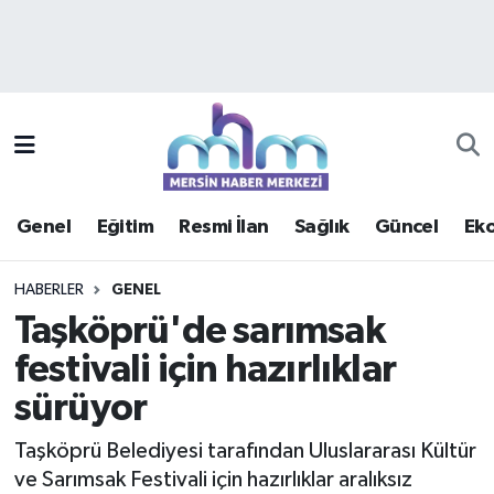
Asayiş
Mersin Hava Durumu
Çevre
Mersin Trafik Yoğunluk Haritası
Eğitim
Süper Lig Puan Durumu ve Fikstür
Genel
Eğitim
Resmi İlan
Sağlık
Güncel
Ek
Ekonomi
Tüm Manşetler
HABERLER
GENEL
Genel
Son Dakika Haberleri
Taşköprü'de sarımsak
festivali için hazırlıklar
Güncel
Haber Arşivi
sürüyor
Haberde insan
Taşköprü Belediyesi tarafından Uluslararası Kültür
Kültür - Sanat
ve Sarımsak Festivali için hazırlıklar aralıksız