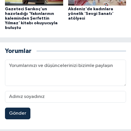
Gazeteci Sarıkoç'un
Akdeniz'de kadınlara
hazırladığı 'Yakınlarının
yönelik 'Sevgi Sanatı'
kaleminden Şerfettin
atölyesi
Yılmaz' kitabı okuyucuyla
buluştu
Yorumlar
Gönder