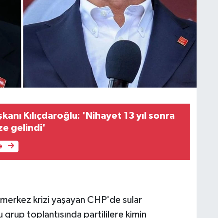
anı Kılıçdaroğlu: 'Nihayet 13 yıl sonra
e gelindi'
e
 merkez krizi yaşayan CHP'de sular
grup toplantısında partililere kimin