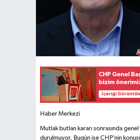
Teknoloji
Yaşam
CHP Genel Başk
bizim önerimiz
İçeriği Görüntül
Haber Merkezi
Mutlak butlan kararı sonrasında genel
durulmuyor. Bugün ise CHP’nin konusu 