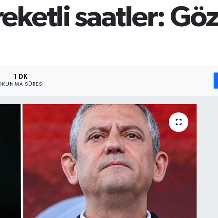
ketli saatler: Gö
1 DK
OKUNMA SÜRESI