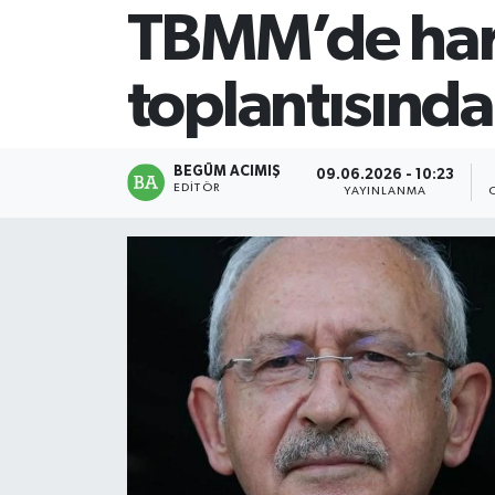
TBMM’de hare
Magazin
toplantısında
Mersin
Mersin Tarihi
BEGÜM ACIMIŞ
09.06.2026 - 10:23
EDITÖR
YAYINLANMA
Özel Haber
Politika
Resmi İlan
Sağlık
Spor
Sürmanşet