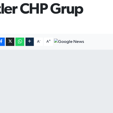
zler CHP Grup
-
+
A
A