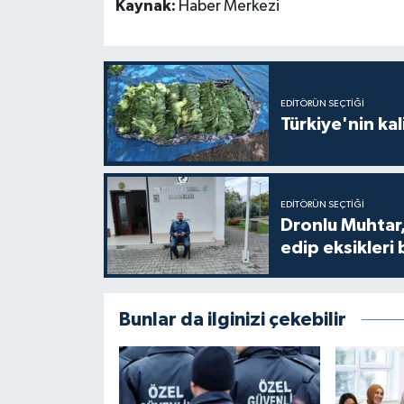
Kaynak:
Haber Merkezi
EDITÖRÜN SEÇTIĞI
Türkiye'nin kal
EDITÖRÜN SEÇTIĞI
Dronlu Muhtar,
edip eksikleri 
Bunlar da ilginizi çekebilir