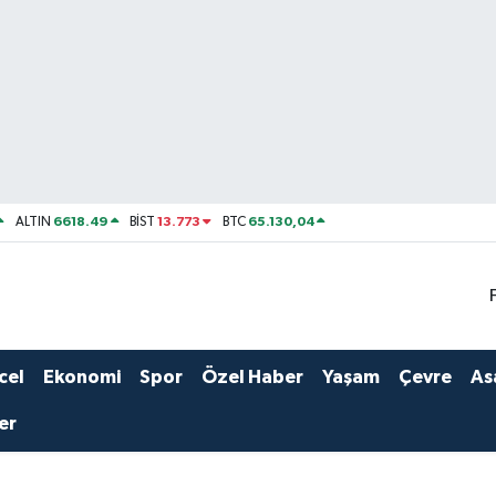
6618.49
13.773
65.130,04
ALTIN
BİST
BTC
cel
Ekonomi
Spor
Özel Haber
Yaşam
Çevre
As
er