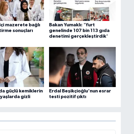
içi mazerete bağlı
Bakan Yumaklı: 'Yurt
tirme sonuçları
genelinde 107 bin 113 gıda
denetimi gerçekleştirdik'
 güçlü kemiklerin
Erdal Beşikçioğlu'nun esrar
 yaşlarda gizli
testi pozitif çıktı