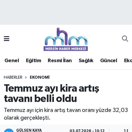
Asayiş
Mersin Hava Durumu
Çevre
Mersin Trafik Yoğunluk Haritası
Eğitim
Süper Lig Puan Durumu ve Fikstür
Genel
Eğitim
Resmi İlan
Sağlık
Güncel
Ek
Ekonomi
Tüm Manşetler
HABERLER
EKONOMI
Genel
Son Dakika Haberleri
Temmuz ayı kira artış
tavanı belli oldu
Güncel
Haber Arşivi
Temmuz ayı için kira artış tavan oranı yüzde 32,03
Haberde insan
olarak gerçekleşti.
Kültür - Sanat
GÜLSEN KAYA
03.07.2026 - 10:12
1 DK