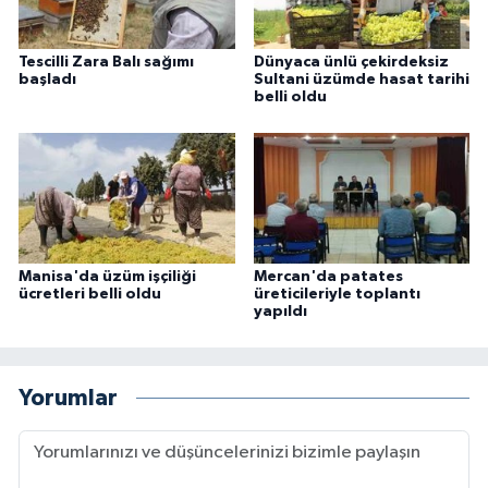
Tescilli Zara Balı sağımı
Dünyaca ünlü çekirdeksiz
başladı
Sultani üzümde hasat tarihi
belli oldu
Manisa'da üzüm işçiliği
Mercan'da patates
ücretleri belli oldu
üreticileriyle toplantı
yapıldı
Yorumlar