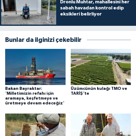
Dronlu Muhtar, mahallesini her
sabah havadan kontrol edip
eksikleri belirliyor
Bunlar da ilginizi çekebilir
Bakan Bayraktar:
Üzümcünün kulağı TMO ve
'Milletimizin refahı için
TARİŞ'te
aramaya, keşfetmeye ve
üretmeye devam edeceğiz'