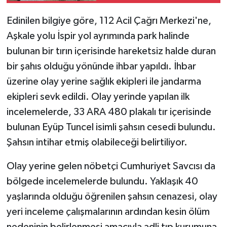
Edinilen bilgiye göre, 112 Acil Çağrı Merkezi'ne,
Teknoloji
Aşkale yolu İspir yol ayrımında park halinde
Yaşam
bulunan bir tırın içerisinde hareketsiz halde duran
bir şahıs olduğu yönünde ihbar yapıldı. İhbar
üzerine olay yerine sağlık ekipleri ile jandarma
ekipleri sevk edildi. Olay yerinde yapılan ilk
incelemelerde, 33 ARA 480 plakalı tır içerisinde
bulunan Eyüp Tuncel isimli şahsın cesedi bulundu.
Şahsın intihar etmiş olabileceği belirtiliyor.
Olay yerine gelen nöbetçi Cumhuriyet Savcısı da
bölgede incelemelerde bulundu. Yaklaşık 40
yaşlarında olduğu öğrenilen şahsın cenazesi, olay
yeri inceleme çalışmalarının ardından kesin ölüm
nedeninin belirlenmesi amacıyla adli tıp kurumuna