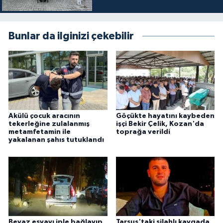
Bunlar da ilginizi çekebilir
Akülü çocuk aracının
Göçükte hayatını kaybeden
tekerleğine zulalanmış
işçi Bekir Çelik, Kozan'da
metamfetamin ile
toprağa verildi
yakalanan şahıs tutuklandı
Beyaz eşyayı iple bağlayıp
Tarsus'taki silahlı kavgada