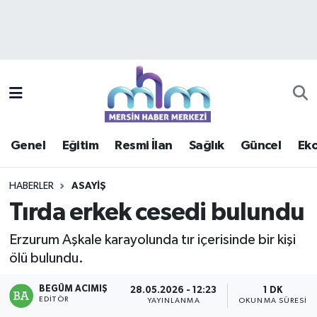
Asayiş
Mersin Hava Durumu
Çevre
Mersin Trafik Yoğunluk Haritası
Eğitim
Süper Lig Puan Durumu ve Fikstür
Genel
Eğitim
Resmi İlan
Sağlık
Güncel
Ek
Ekonomi
Tüm Manşetler
HABERLER
ASAYIŞ
Genel
Son Dakika Haberleri
Tırda erkek cesedi bulundu
Güncel
Haber Arşivi
Erzurum Aşkale karayolunda tır içerisinde bir kişi
ölü bulundu.
Haberde insan
BEGÜM ACIMIŞ
28.05.2026 - 12:23
1 DK
EDITÖR
YAYINLANMA
OKUNMA SÜRESI
Kültür - Sanat