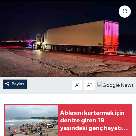
Magazin
Mersin
Mersin Tarihi
Özel Haber
Politika
Paylaş
-
+
A
A
Resmi İlan
Sağlık
Ablasını kurtarmak için
Spor
denize giren 19
yaşındaki genç hayatını
Sürmanşet
kaybetti