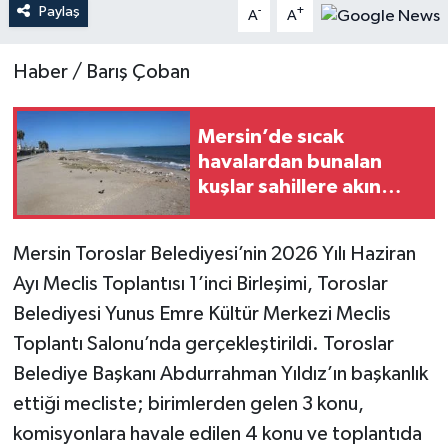
Paylaş
-
+
A
A
Teknoloji
Haber / Barış Çoban
Yaşam
Mersin’de sıcak
havalardan bunalan
kuşlar sahillere akın
ediyor
Mersin Toroslar Belediyesi’nin 2026 Yılı Haziran
Ayı Meclis Toplantısı 1’inci Birleşimi, Toroslar
Belediyesi Yunus Emre Kültür Merkezi Meclis
Toplantı Salonu’nda gerçekleştirildi. Toroslar
Belediye Başkanı Abdurrahman Yıldız’ın başkanlık
ettiği mecliste; birimlerden gelen 3 konu,
komisyonlara havale edilen 4 konu ve toplantıda