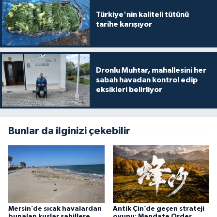
Türkiye'nin kaliteli tütünü
tarihe karışıyor
Dronlu Muhtar, mahallesini her
sabah havadan kontrol edip
eksikleri belirliyor
Bunlar da ilginizi çekebilir
Mersin’de sıcak havalardan
Antik Çin’de geçen strateji
bunalan kuşlar sahillere
oyunu: Mandate Order