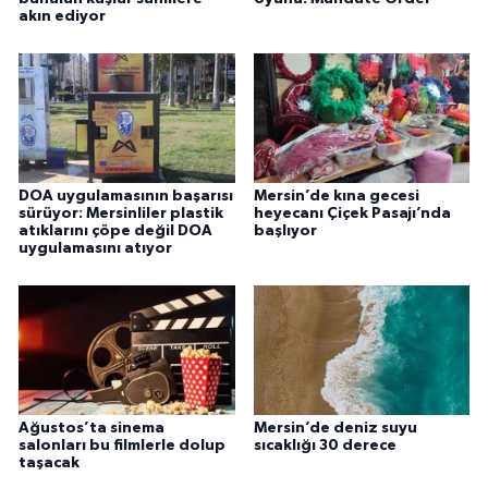
akın ediyor
DOA uygulamasının başarısı
Mersin’de kına gecesi
sürüyor: Mersinliler plastik
heyecanı Çiçek Pasajı’nda
atıklarını çöpe değil DOA
başlıyor
uygulamasını atıyor
Ağustos’ta sinema
Mersin’de deniz suyu
salonları bu filmlerle dolup
sıcaklığı 30 derece
taşacak