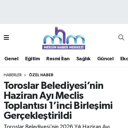
Asayiş
Mersin Hava Durumu
Çevre
Mersin Trafik Yoğunluk Haritası
Eğitim
Süper Lig Puan Durumu ve Fikstür
Genel
Eğitim
Resmi İlan
Sağlık
Güncel
Ek
Ekonomi
Tüm Manşetler
HABERLER
ÖZEL HABER
Genel
Son Dakika Haberleri
Toroslar Belediyesi’nin
Haziran Ayı Meclis
Güncel
Haber Arşivi
Toplantısı 1’inci Birleşimi
Haberde insan
Gerçekleştirildi
Kültür - Sanat
Toroslar Belediyesi’nin 2026 Yılı Haziran Ayı