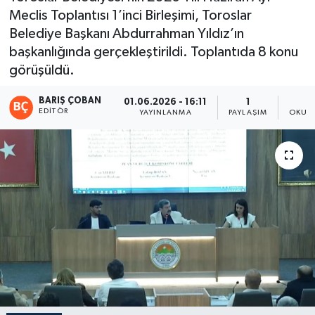
Meclis Toplantısı 1’inci Birleşimi, Toroslar
Magazin
Belediye Başkanı Abdurrahman Yıldız’ın
başkanlığında gerçekleştirildi. Toplantıda 8 konu
Mersin
görüşüldü.
Mersin Tarihi
BARIŞ ÇOBAN
01.06.2026 - 16:11
1
EDITÖR
YAYINLANMA
PAYLAŞIM
OKUNM
Özel Haber
Politika
Resmi İlan
Sağlık
Spor
Sürmanşet