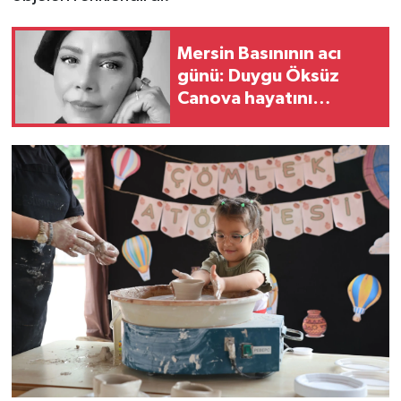
Mersin Basınının acı
günü: Duygu Öksüz
Canova hayatını
kaybetti