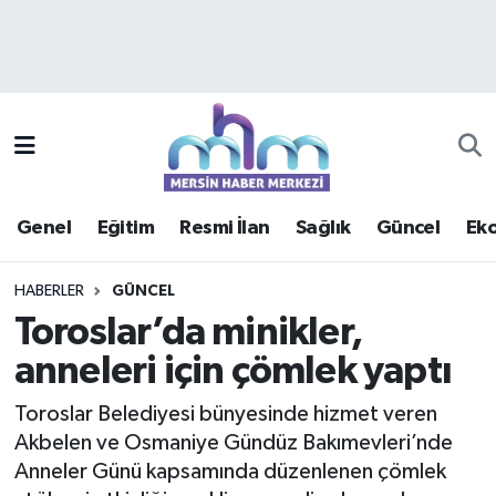
Asayiş
Mersin Hava Durumu
Çevre
Mersin Trafik Yoğunluk Haritası
Eğitim
Süper Lig Puan Durumu ve Fikstür
Genel
Eğitim
Resmi İlan
Sağlık
Güncel
Ek
Ekonomi
Tüm Manşetler
HABERLER
GÜNCEL
Genel
Son Dakika Haberleri
Toroslar’da minikler,
anneleri için çömlek yaptı
Güncel
Haber Arşivi
Toroslar Belediyesi bünyesinde hizmet veren
Haberde insan
Akbelen ve Osmaniye Gündüz Bakımevleri’nde
Anneler Günü kapsamında düzenlenen çömlek
Kültür - Sanat