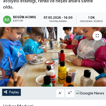
atölyesi etkinliği, renkli ve neşeli anlara sahne
oldu.
Magazin
BEGÜM ACIMIŞ
07.05.2026 - 16:00
1 DK
Mersin
EDITÖR
YAYINLANMA
OKUNMA SÜRESI
Mersin Tarihi
Özel Haber
Politika
Resmi İlan
Sağlık
Paylaş
-
+
Spor
A
A
Sürmanşet