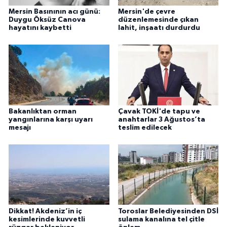
Mersin Basınının acı günü:
Mersin'de çevre
Duygu Öksüz Canova
düzenlemesinde çıkan
hayatını kaybetti
lahit, inşaatı durdurdu
Bakanlıktan orman
Çavak TOKİ'de tapu ve
yangınlarına karşı uyarı
anahtarlar 3 Ağustos’ta
mesajı
teslim edilecek
Dikkat! Akdeniz’in iç
Toroslar Belediyesinden DSİ
kesimlerinde kuvvetli
sulama kanalına tel çitle