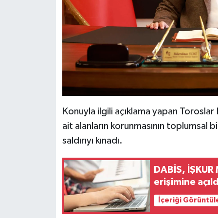
Konuyla ilgili açıklama yapan Torosla
ait alanların korunmasının toplumsal b
saldırıyı kınadı.
DABİS, İŞKUR 
erişimine açıld
İçeriği Görüntül