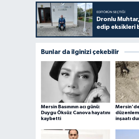
EDITÖRÜN SEÇTIĞI
Dronlu Muhtar,
edip eksikleri 
Bunlar da ilginizi çekebilir
Mersin Basınının acı günü:
Mersin'de
Duygu Öksüz Canova hayatını
düzenleme
kaybetti
inşaatı d