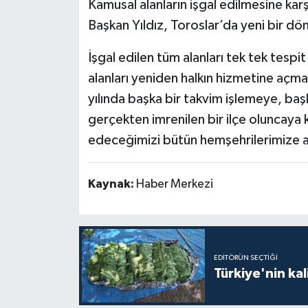
Kamusal alanların işgal edilmesine karş
Başkan Yıldız, Toroslar’da yeni bir dö
İşgal edilen tüm alanları tek tek tespi
alanları yeniden halkın hizmetine açma
yılında başka bir takvim işlemeye, başk
gerçekten imrenilen bir ilçe oluncay
edeceğimizi bütün hemşehrilerimize a
Kaynak:
Haber Merkezi
EDITÖRÜN SEÇTIĞI
Türkiye'nin kal