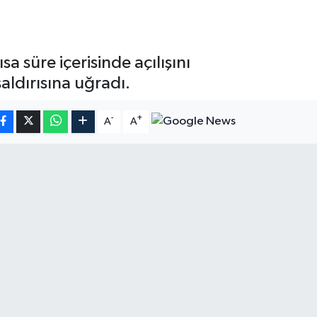
 süre içerisinde açılışını
saldırısına uğradı.
-
+
A
A