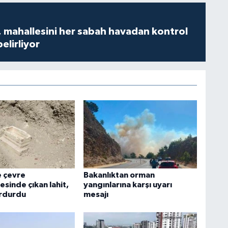
 mahallesini her sabah havadan kontrol
belirliyor
 çevre
Bakanlıktan orman
sinde çıkan lahit,
yangınlarına karşı uyarı
urdurdu
mesajı