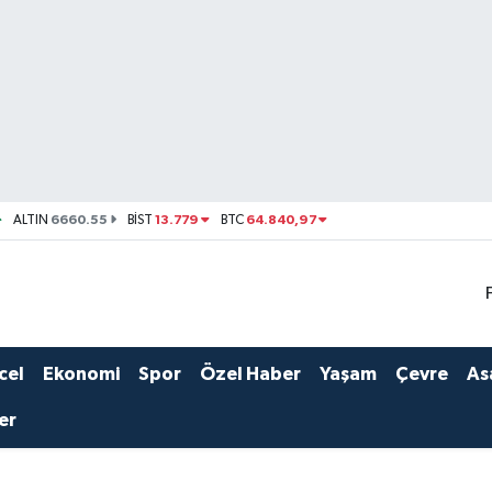
6660.55
13.779
64.840,97
ALTIN
BİST
BTC
cel
Ekonomi
Spor
Özel Haber
Yaşam
Çevre
As
er