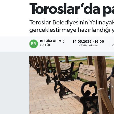
Toroslar’da pa
Magazin
Toroslar Belediyesinin Yalınayak
Mersin
gerçekleştirmeye hazırlandığı yen
Mersin Tarihi
BEGÜM ACIMIŞ
14.05.2026 - 16:00
EDITÖR
YAYINLANMA
O
Özel Haber
Politika
Resmi İlan
Sağlık
Spor
Sürmanşet