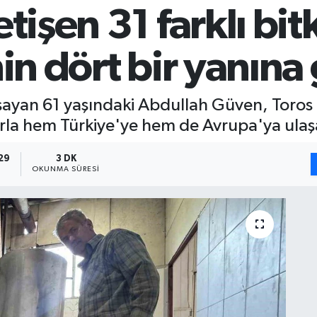
tişen 31 farklı bit
nin dört bir yanın
şayan 61 yaşındaki Abdullah Güven, Toros D
larla hem Türkiye'ye hem de Avrupa'ya ulaş
29
3 DK
OKUNMA SÜRESI