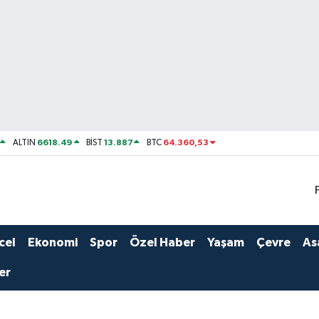
6618.49
13.887
64.360,53
ALTIN
BİST
BTC
cel
Ekonomi
Spor
Özel Haber
Yaşam
Çevre
As
er