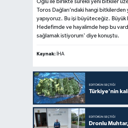
Oğlu ile birlikte sürekli yeni bitkiler ü
Toros Dağları'ndaki hangi bitkilerden y
yapıyoruz. Bu işi büyüteceğiz. Büyük b
Hedefimde ve hayalimde hep bu vardı
sağlamak istiyorum' diye konuştu.
Kaynak:
İHA
EDITÖRÜN SEÇTIĞI
Türkiye'nin kal
EDITÖRÜN SEÇTIĞI
Dronlu Muhtar,