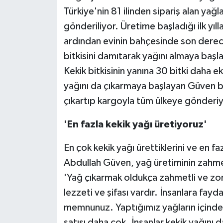
Türkiye'nin 81 ilinden sipariş alan yağ
gönderiliyor. Üretime başladığı ilk yıll
ardından evinin bahçesinde son derece
bitkisini damıtarak yağını almaya baş
Kekik bitkisinin yanına 30 bitki daha ek
yağını da çıkarmaya başlayan Güven bu
çıkartıp kargoyla tüm ülkeye gönderiy
'En fazla kekik yağı üretiyoruz'
En çok kekik yağı ürettiklerini ve en f
Abdullah Güven, yağ üretiminin zahmet
'Yağ çıkarmak oldukça zahmetli ve zor bi
lezzeti ve şifası vardır. İnsanlara fayd
memnunuz. Yaptığımız yağların içinde e
satışı daha çok. İnsanlar kekik yağını d