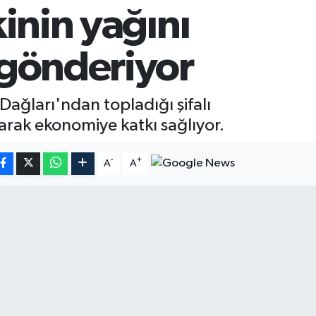
kinin yağını
a gönderiyor
ağları'ndan topladığı şifalı
arak ekonomiye katkı sağlıyor.
-
+
A
A