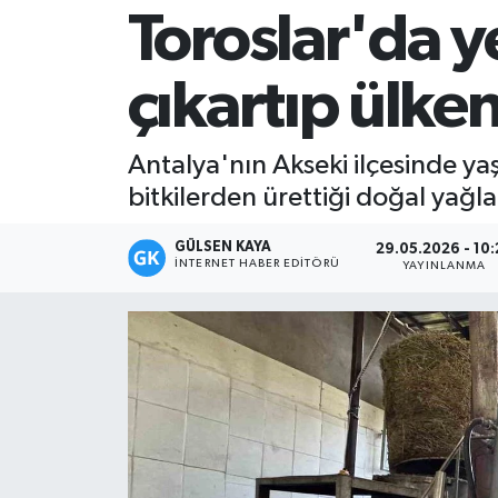
Toroslar'da ye
Magazin
çıkartıp ülke
Mersin
Mersin Tarihi
Antalya'nın Akseki ilçesinde ya
bitkilerden ürettiği doğal yağ
Özel Haber
GÜLSEN KAYA
29.05.2026 - 10:
Politika
İNTERNET HABER EDITÖRÜ
YAYINLANMA
Resmi İlan
Sağlık
Spor
Sürmanşet