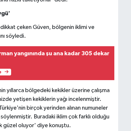
vgü'
e dikkat çeken Güven, bölgenin iklimi ve
nı söyledi.
rman yangınında şu ana kadar 305 dekar
e
n yıllarca bölgedeki kekikler üzerine çalışma
zde yetişen kekiklerin yağı incelenmiştir.
Türkiye'nin birçok yerinden alınan numuneler
 söylenmiştir. Buradaki iklim çok farklı olduğu
çok güzel oluyor' diye konuştu.