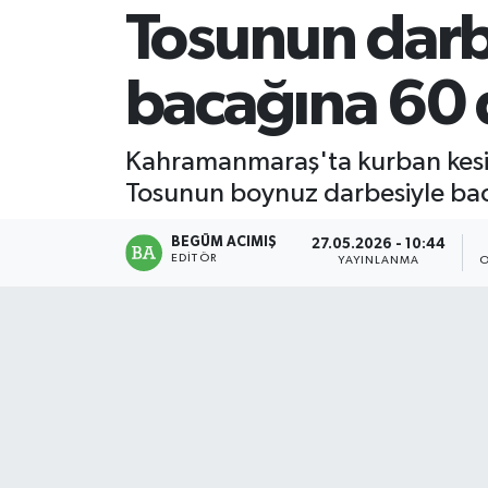
Tosunun darb
Magazin
bacağına 60 d
Mersin
Mersin Tarihi
Kahramanmaraş'ta kurban kesimi
Tosunun boynuz darbesiyle baca
Özel Haber
BEGÜM ACIMIŞ
27.05.2026 - 10:44
Politika
EDITÖR
YAYINLANMA
O
Resmi İlan
Sağlık
Spor
Sürmanşet