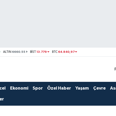
6660.55
13.779
64.840,97
ALTIN
BİST
BTC
cel
Ekonomi
Spor
Özel Haber
Yaşam
Çevre
As
er