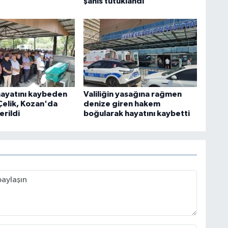
şahıs tutuklandı
ayatını kaybeden
Valiliğin yasağına rağmen
 Çelik, Kozan'da
denize giren hakem
erildi
boğularak hayatını kaybetti