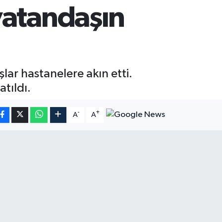
vatandaşın
ar hastanelere akın etti.
tıldı.
-
+
A
A