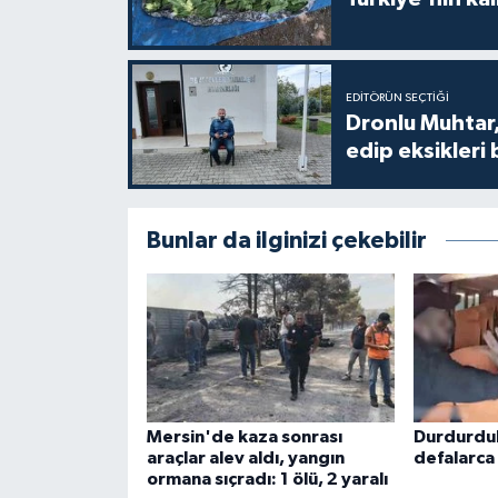
EDITÖRÜN SEÇTIĞI
Dronlu Muhtar,
edip eksikleri 
Bunlar da ilginizi çekebilir
Mersin'de kaza sonrası
Durdurduk
araçlar alev aldı, yangın
defalarca
ormana sıçradı: 1 ölü, 2 yaralı