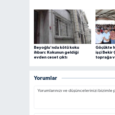
Beyoğlu'nda kötü koku
Göçükte h
ihbarı: Kokunun geldiği
işçi Bekir
evden ceset çıktı
toprağa v
Yorumlar