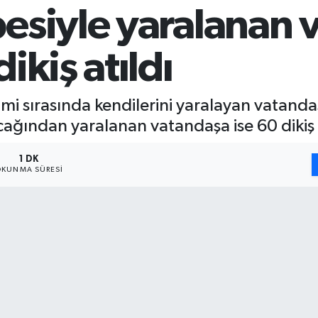
esiyle yaralanan 
ikiş atıldı
 sırasında kendilerini yaralayan vatandaşl
ğından yaralanan vatandaşa ise 60 dikiş a
1 DK
KUNMA SÜRESI