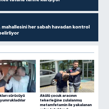
 mahallesini her sabah havadan kontrol
belirliyor
ları sürücüyü
Akülü çocuk aracının
 yumrukladılar
tekerleğine zulalanmış
metamfetamin ile yakalanan