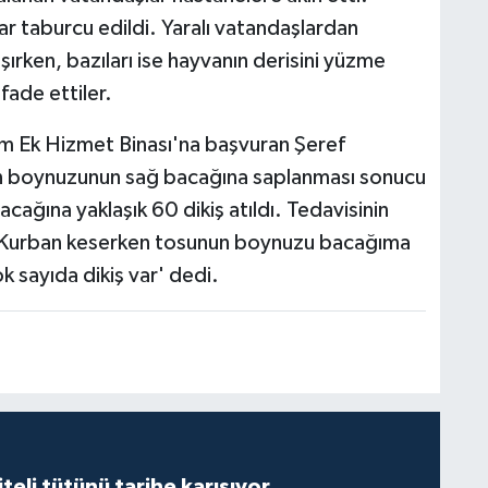
r taburcu edildi. Yaralı vatandaşlardan
şırken, bazıları ise hayvanın derisini yüzme
ifade ettiler.
im Ek Hizmet Binası'na başvuran Şeref
un boynuzunun sağ bacağına saplanması sonucu
bacağına yaklaşık 60 dikiş atıldı. Tedavisinin
, 'Kurban keserken tosunun boynuzu bacağıma
ok sayıda dikiş var' dedi.
iteli tütünü tarihe karışıyor