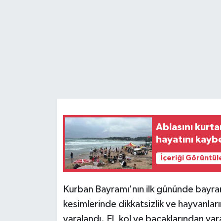
Teknoloji
Yaşam
Ablasını kurta
hayatını kayb
İçeriği Görüntül
Kurban Bayramı'nın ilk gününde bayra
kesimlerinde dikkatsizlik ve hayvanları
yaralandı. El, kol ve bacaklarından ya