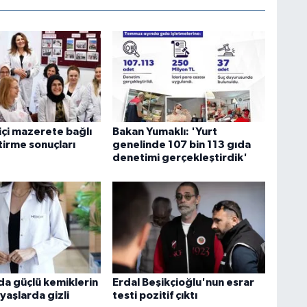
içi mazerete bağlı
Bakan Yumaklı: 'Yurt
tirme sonuçları
genelinde 107 bin 113 gıda
denetimi gerçekleştirdik'
 güçlü kemiklerin
Erdal Beşikçioğlu'nun esrar
 yaşlarda gizli
testi pozitif çıktı