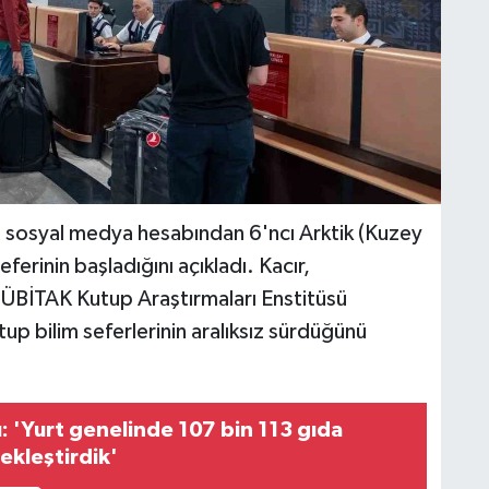
mi sosyal medya hesabından 6'ncı Arktik (Kuzey
ferinin başladığını açıkladı. Kacır,
ÜBİTAK Kutup Araştırmaları Enstitüsü
p bilim seferlerinin aralıksız sürdüğünü
: 'Yurt genelinde 107 bin 113 gıda
ekleştirdik'