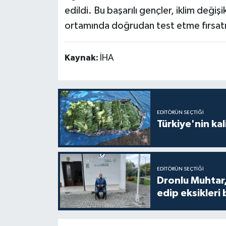
edildi. Bu başarılı gençler, iklim değişik
ortamında doğrudan test etme fırsatı
Kaynak:
İHA
EDITÖRÜN SEÇTIĞI
Türkiye'nin kal
EDITÖRÜN SEÇTIĞI
Dronlu Muhtar,
edip eksikleri 