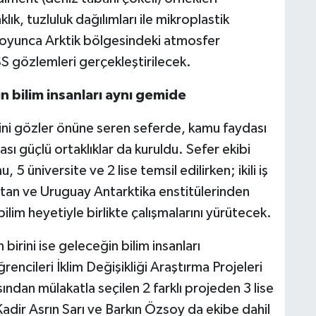
ık, tuzluluk dağılımları ile mikroplastik
 boyunca Arktik bölgesindeki atmosfer
S gözlemleri gerçekleştirilecek.
ğin bilim insanları aynı gemide
lini gözler önüne seren seferde, kamu faydası
ası güçlü ortaklıklar da kuruldu. Sefer ekibi
 üniversite ve 2 lise temsil edilirken; ikili iş
istan ve Uruguay Antarktika enstitülerinden
lim heyetiyle birlikte çalışmalarını yürütecek.
birini ise geleceğin bilim insanları
ncileri İklim Değişikliği Araştırma Projeleri
sından mülakatla seçilen 2 farklı projeden 3 lise
ir Asrın Sarı ve Barkın Özsoy da ekibe dahil