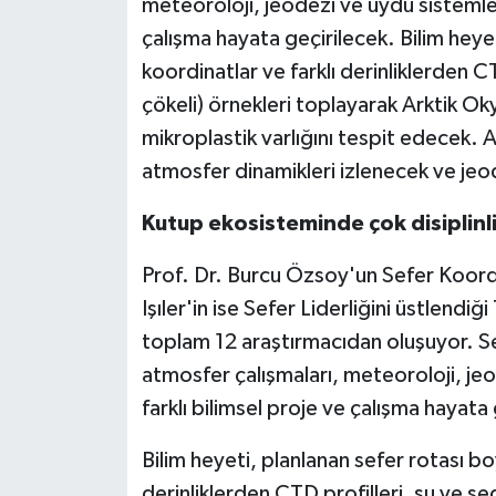
meteoroloji, jeodezi ve uydu sistemleri
çalışma hayata geçirilecek. Bilim heyet
koordinatlar ve farklı derinliklerden C
çökeli) örnekleri toplayarak Arktik Okya
mikroplastik varlığını tespit edecek. 
atmosfer dinamikleri izlenecek ve jeo
Kutup ekosisteminde çok disiplinli
Prof. Dr. Burcu Özsoy'un Sefer Koor
Işıler'in ise Sefer Liderliğini üstlendi
toplam 12 araştırmacıdan oluşuyor. Se
atmosfer çalışmaları, meteoroloji, jeo
farklı bilimsel proje ve çalışma hayata
Bilim heyeti, planlanan sefer rotası boy
derinliklerden CTD profilleri, su ve se