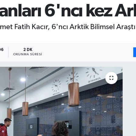
anları 6'ncı kez Ar
et Fatih Kacır, 6'ncı Arktik Bilimsel Araşt
06
2 DK
OKUNMA SÜRESI