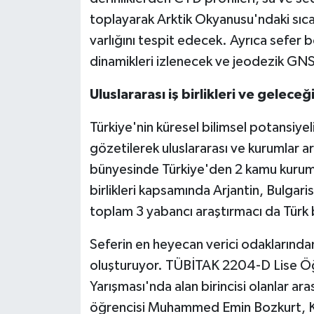
toplayarak Arktik Okyanusu'ndaki sıcakl
varlığını tespit edecek. Ayrıca sefer
dinamikleri izlenecek ve jeodezik GNS
Uluslararası iş birlikleri ve gelece
Türkiye'nin küresel bilimsel potansiye
gözetilerek uluslararası ve kurumlar ar
bünyesinde Türkiye'den 2 kamu kurumu, 5
birlikleri kapsamında Arjantin, Bulgar
toplam 3 yabancı araştırmacı da Türk bi
Seferin en heyecan verici odaklarından 
oluşturuyor. TÜBİTAK 2204-D Lise Öğre
Yarışması'nda alan birincisi olanlar ara
öğrencisi Muhammed Emin Bozkurt, Kad