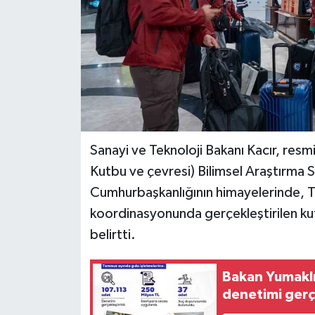
Teknoloji
Yaşam
Sanayi ve Teknoloji Bakanı Kacır, res
Kutbu ve çevresi) Bilimsel Araştırma Se
Cumhurbaşkanlığının himayelerinde, T
koordinasyonunda gerçekleştirilen kutu
belirtti.
Bakan Yumaklı
denetimi gerç