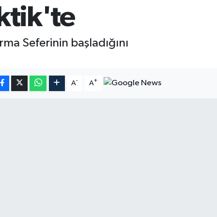
ktik'te
ırma Seferinin başladığını
-
+
A
A