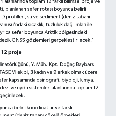
 alanlarında toplam 12 farklı bilimsel proje ve
i, planlanan sefer rotası boyunca belirli
TD profilleri, su ve sediment (deniz tabanı
nusu'ndaki sıcaklık, tuzluluk dağılımları ile
Ayrıca sefer boyunca Arktik bölgesindeki
dezik GNSS gözlemleri gerçekleştirilecek.'
 12 proje
dinatörlüğünü, Y. Müh. Kpt. Doğaç Baybars
ği TASE VI ekibi, 3 kadın ve 9 erkek olmak üzere
fer kapsamında oşinografi, biyoloji, kimya,
dezi ve uydu sistemleri alanlarında toplam 12
 geçirilecek.
unca belirli koordinatlar ve farklı
diment (deniz tabanı çökeli) örnekleri