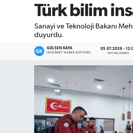
Türk bilim ins
Magazin
Sanayi ve Teknoloji Bakanı Mehm
Mersin
duyurdu.
Mersin Tarihi
GÜLSEN KAYA
05.07.2026 - 12:
İNTERNET HABER EDITÖRÜ
YAYINLANMA
Özel Haber
Politika
Resmi İlan
Sağlık
Spor
Sürmanşet