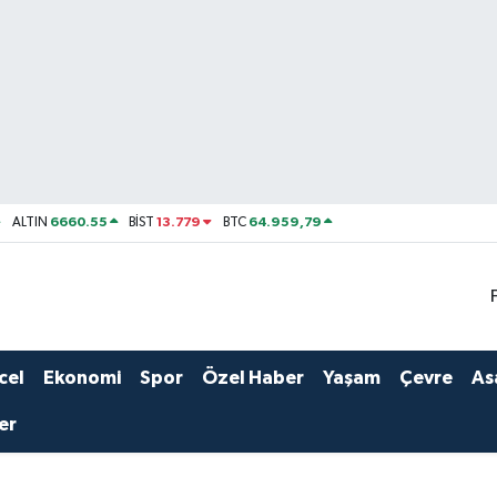
6660.55
13.779
64.959,79
ALTIN
BİST
BTC
cel
Ekonomi
Spor
Özel Haber
Yaşam
Çevre
As
er