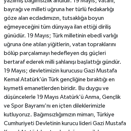
yazılmış bağımsızlık andıdır. 19 Mayıs; vatanı,
bayrağı ve milleti uğruna her türlü fedakarlığı
göze alan ecdadımızın, tutsaklığa boyun
eğmeyeceğini tüm dünyaya ilan ettiği diriliş
günüdür. 19 Mayıs; Türk milletinin ebedî varlığı
uğruna öne atılan yiğitlerin, vatan topraklarını
bölüp parçalamayı hedefleyen dış güçleri
bertaraf ederek milli şahlanışı başlattığı gündür.
19 Mayıs; devletimizin kurucusu Gazi Mustafa
Kemal Atatürk'ün Türk gençliğine bıraktığı en
kıymetli emanetlerden biridir. Bu duygu ve
düşüncelerle 19 Mayıs Atatürk'ü Anma, Gençlik
ve Spor Bayramı'nı en içten dileklerimizle
kutluyoruz. Bağımsızlığımızın mimarı, Türkiye
Cumhuriyeti Devletinin kurucu lideri Gazi Mustafa