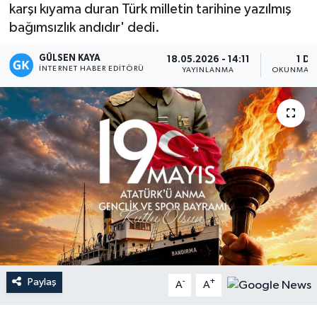
karşı kıyama duran Türk milletin tarihine yazılmış
Magazin
bağımsızlık andıdır' dedi.
GÜLSEN KAYA
Mersin
18.05.2026 - 14:11
1 DK
İNTERNET HABER EDITÖRÜ
YAYINLANMA
OKUNMA S
Mersin Tarihi
Özel Haber
Politika
Resmi İlan
Sağlık
Spor
Paylaş
-
+
A
A
Sürmanşet