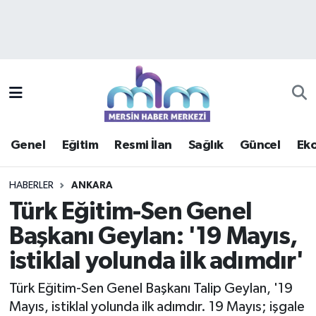
Asayiş
Mersin Hava Durumu
Çevre
Mersin Trafik Yoğunluk Haritası
Eğitim
Süper Lig Puan Durumu ve Fikstür
Genel
Eğitim
Resmi İlan
Sağlık
Güncel
Ek
Ekonomi
Tüm Manşetler
HABERLER
ANKARA
Genel
Son Dakika Haberleri
Türk Eğitim-Sen Genel
Başkanı Geylan: '19 Mayıs,
Güncel
Haber Arşivi
istiklal yolunda ilk adımdır'
Haberde insan
Türk Eğitim-Sen Genel Başkanı Talip Geylan, '19
Kültür - Sanat
Mayıs, istiklal yolunda ilk adımdır. 19 Mayıs; işgale