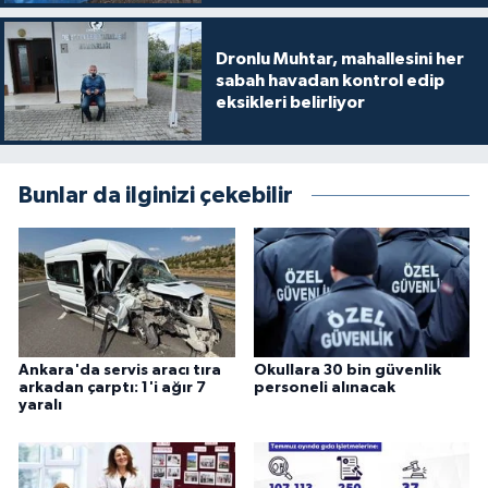
Dronlu Muhtar, mahallesini her
sabah havadan kontrol edip
eksikleri belirliyor
Bunlar da ilginizi çekebilir
Ankara'da servis aracı tıra
Okullara 30 bin güvenlik
arkadan çarptı: 1'i ağır 7
personeli alınacak
yaralı