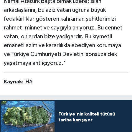
Kemal Atatürk başta olmak üzere; silah
arkadaşlarını, bu aziz vatan uğruna büyük
fedakârlıklar gösteren kahraman şehitlerimizi
rahmet, minnet ve saygıyla anıyoruz. Bu cennet
vatan, onlardan bize yadigardır. Bu kıymetli
emaneti azim ve kararlılıkla ebediyen korumaya
ve Türkiye Cumhuriyeti Devletini sonsuza dek
yaşatmaya ant içiyoruz.'
Kaynak:
İHA
Türkiye'nin kaliteli tütünü
tarihe karışıyor