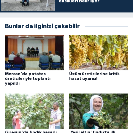
eksikleri belirliyor
Bunlar da ilginizi çekebilir
Mercan'da patates
Üzüm üreticilerine kritik
üreticileriyle toplantı
hasat uyarısı!
yapıldı
Giresun'da fındık hasadı
'Yeşil altın' fındıkta ilk