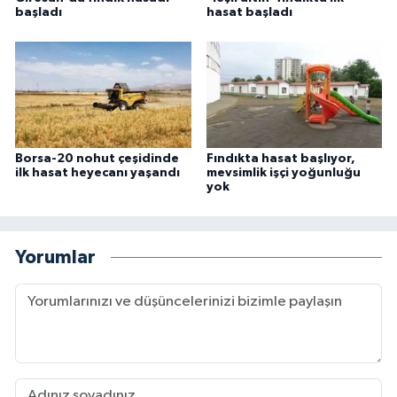
başladı
hasat başladı
Borsa-20 nohut çeşidinde
Fındıkta hasat başlıyor,
ilk hasat heyecanı yaşandı
mevsimlik işçi yoğunluğu
yok
Yorumlar