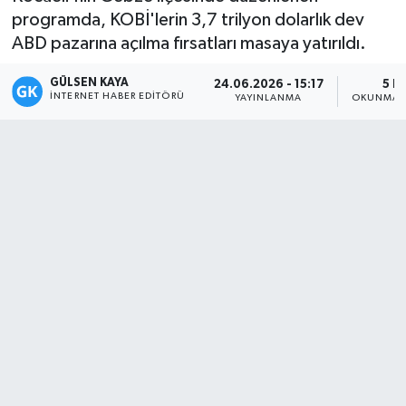
programda, KOBİ'lerin 3,7 trilyon dolarlık dev
Magazin
ABD pazarına açılma fırsatları masaya yatırıldı.
Mersin
GÜLSEN KAYA
24.06.2026 - 15:17
5 D
İNTERNET HABER EDITÖRÜ
YAYINLANMA
OKUNMA S
Mersin Tarihi
Özel Haber
Politika
Resmi İlan
Sağlık
Spor
Sürmanşet