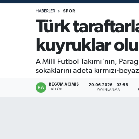
Magazin
HABERLER
SPOR
Türk taraftar
Mersin
kuyruklar ol
Mersin Tarihi
Özel Haber
A Milli Futbol Takımı'nın, Para
sokaklarını adeta kırmızı-beya
Politika
BEGÜM ACIMIŞ
20.06.2026 - 03:56
EDITÖR
Resmi İlan
YAYINLANMA
Sağlık
Spor
Sürmanşet