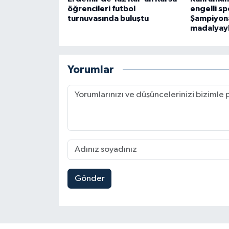
öğrencileri futbol
engelli s
turnuvasında buluştu
Şampiyon
madalyay
Yorumlar
Gönder