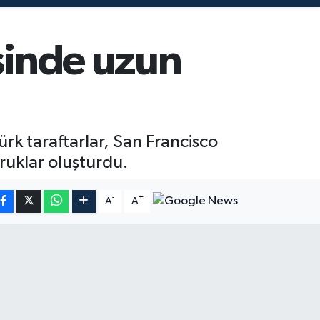
esinde uzun
rk taraftarlar, San Francisco
ruklar oluşturdu.
-
+
A
A