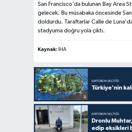
San Francisco'da bulunan Bay Area St
gelecek. Bu müsabaka öncesinde San Fr
doldurdu. Taraftarlar Calle de Luna'd
stadyuma doğru yola çıktı.
Kaynak:
İHA
EDITÖRÜN SEÇTIĞI
Türkiye'nin kal
EDITÖRÜN SEÇTIĞI
Dronlu Muhtar,
edip eksikleri 