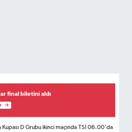
r final biletini aldı
e
ya Kupası D Grubu ikinci maçında TSİ 06.00'da