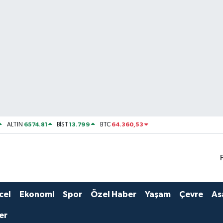
6574.81
13.799
64.360,53
ALTIN
BİST
BTC
cel
Ekonomi
Spor
Özel Haber
Yaşam
Çevre
As
er