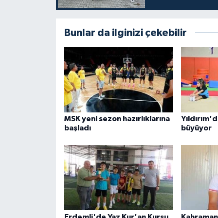
Bunlar da ilginizi çekebilir
MSK yeni sezon hazırlıklarına
Yıldırım'd
başladı
büyüyor
Erdemli'de Yaz Kur'an Kursu
Kahraman