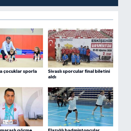
a çocuklar sporla
Sivaslı sporcular final biletini
aldı
maraşlı görme
Elazığlı badmintoncular