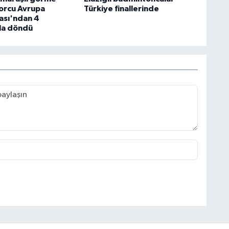
porcu Avrupa
Türkiye finallerinde
ası'ndan 4
la döndü