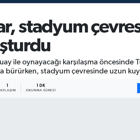
lar, stadyum çevr
uşturdu
guay ile oynayacağı karşılaşma öncesinde Tü
za bürürken, stadyum çevresinde uzun kuy
1
1 DK
PAYLAŞIM
OKUNMA SÜRESI