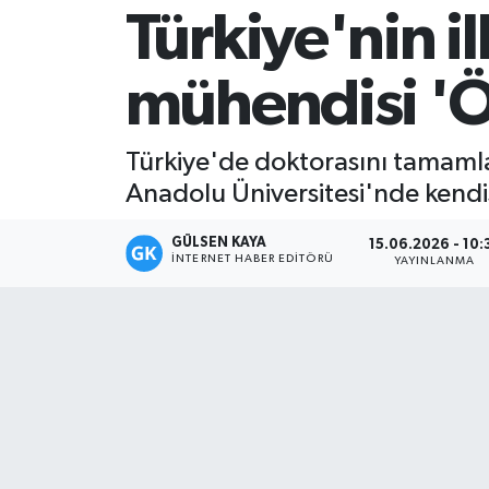
Türkiye'nin il
Magazin
mühendisi 'Öz
Mersin
Mersin Tarihi
Türkiye'de doktorasını tamamlay
Anadolu Üniversitesi'nde kendis
Özel Haber
GÜLSEN KAYA
15.06.2026 - 10:
Politika
İNTERNET HABER EDITÖRÜ
YAYINLANMA
Resmi İlan
Sağlık
Spor
Sürmanşet