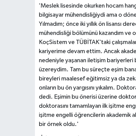
'Meslek lisesinde okurken hocam han
bilgisayar mühendisliğiydi ama o dön
Yılmadım; önce iki yıllık ön lisansı der
mühendisliği bölümünü kazandım ve or
KoçSistem ve TÜBİTAK'taki çalışmalar
kariyerime devam ettim. Ancak akademi
nedeniyle yaşanan iletişim bariyerler
üzereydim. Tam bu süreçte eşim bana 
bireyleri maalesef eğitimsiz ya da zeka
onların bu ön yargısını yıkalım. Dokto
dedi. Eşimin bu önerisi üzerine dokt
doktorasını tamamlayan ilk işitme eng
işitme engelli öğrencilerin akademik a
bir örnek oldu.'