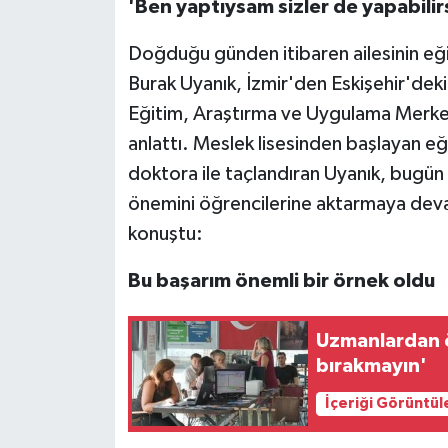
'Ben yaptıysam sizler de yapabilirs
Doğduğu günden itibaren ailesinin eği
Burak Uyanık, İzmir'den Eskişehir'deki
Eğitim, Araştırma ve Uygulama Merke
anlattı. Meslek lisesinden başlayan eğit
doktora ile taçlandıran Uyanık, bugün u
önemini öğrencilerine aktarmaya devam
konuştu:
Bu başarım önemli bir örnek oldu
Uzmanlardan ö
bırakmayın'
İçeriği Görüntül