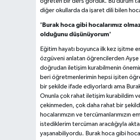
öğreten bir ders gördük. Bu durum tam
diğer okullarda da işaret dili bilen hoc
'Burak hoca gibi hocalarımız olmaz
olduğunu düşünüyorum'
Eğitim hayatı boyunca ilk kez işitme e
özgüveni anlatan öğrencilerden Ayş
doğrudan iletişim kurabilmenin önem
beri öğretmenlerimin hepsi işiten öğret
bir şekilde ifade ediyorlardı ama Burak
Onunla çok rahat iletişim kurabildim ve
çekinmeden, çok daha rahat bir şekil
hocalarımızın ve tercümanlarımızın em
istediklerim tercüman aracılığıyla aktar
yaşanabiliyordu. Burak hoca gibi hoca