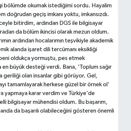
gi bölümde okumak istediğimi sordu. Hayalim
em doğrudan geçiş imkanı yoktu, imkansızdı.
eceyle bitirdim, ardından DGS ile bilgisayar
adan da bölüm ikincisi olarak mezun oldum.
ımın ardından hocalarımın teşvikiyle akademik
k alanda işaret dili tercümanı eksikliği
i beni oldukça yormuştu, pes etmek
en büyük desteği verdi. Bana, 'Toplum sağır
 geriliği olan insanlar gibi görüyor. Gel,
rayı tamamlayarak herkese güzel bir örnek ol'
ora yapmaya karar verdim ve Türkiye'de
elli bilgisayar mühendisi oldum. Bu başarım,
landa da başarılı olabileceğini gösteren önemli