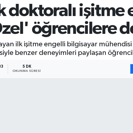
k doktoralı işitme 
el' öğrencilere d
an ilk işitme engelli bilgisayar mühendisi
iyle benzer deneyimleri paylaşan öğrencile
33
5 DK
OKUNMA SÜRESI