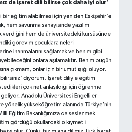
z da işaret dili bilirse çok daha iyi olur'
i bir eğitim alabilmesi için yeniden Eskişehir'e
nık, hem savunma sanayisinde yazılım
ek verdiğini hem de üniversitedeki kürsüsünde
Şimdiki görevim çocuklara neleri
erine inanmalarını sağlamak ve benim gibi
üyebileceğini onlara aşılamaktır. Benim bugün
na çıkmam, onlar için bir umut ışığı oluyor.
lirsiniz' diyorum. İşaret diliyle eğitim
stedikleri çok net anlaşıldığı için öğrenme
e geliyor. Anadolu Üniversitesi Engelliler
re yönelik yükseköğretim alanında Türkiye'nin
Milli Eğitim Bakanlığımıza da seslenmek
ğitim gördüğü okullardaki o kıymetli
aha iyi olur. Çünkü bizim ana dilimiz Türk İşaret