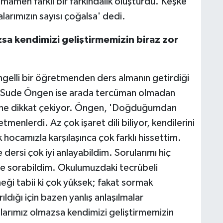
amen farklı bir farkındalık oluşturdu. Keşke
alarımızın sayısı çoğalsa' dedi.
sa kendimizi geliştirmemizin biraz zor
ngelli bir öğretmenden ders almanın getirdiği
e Sude Öngen ise arada tercüman olmadan
ine dikkat çekiyor. Öngen, 'Doğduğumdan
menlerdi. Az çok işaret dili biliyor, kendilerini
 hocamızla karşılaşınca çok farklı hissettim.
 dersi çok iyi anlayabildim. Sorularımı hiç
de sorabildim. Okulumuzdaki tecrübeli
eği tabii ki çok yüksek; fakat sormak
ıldığı için bazen yanlış anlaşılmalar
larımız olmazsa kendimizi geliştirmemizin