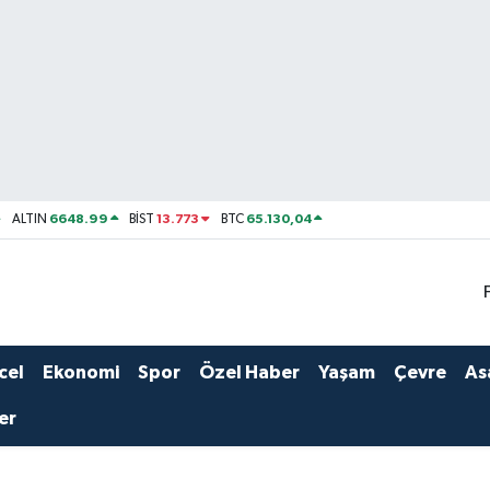
6648.99
13.773
65.130,04
ALTIN
BİST
BTC
cel
Ekonomi
Spor
Özel Haber
Yaşam
Çevre
As
er