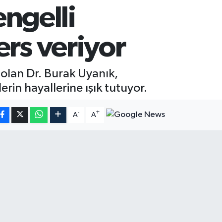
engelli
ers veriyor
 olan Dr. Burak Uyanık,
rin hayallerine ışık tutuyor.
-
+
A
A