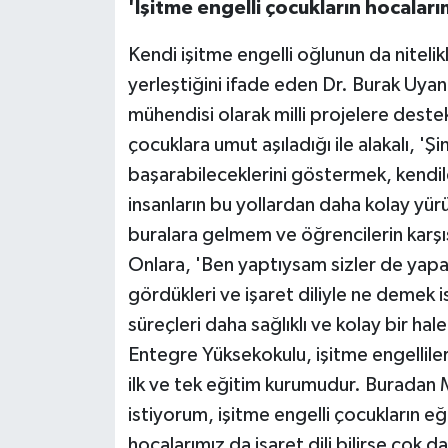
'İşitme engelli çocukların hocalarımı
Kendi işitme engelli oğlunun da nitelikl
yerleştiğini ifade eden Dr. Burak Uya
mühendisi olarak milli projelere dest
çocuklara umut aşıladığı ile alakalı, '
başarabileceklerini göstermek, kendil
insanların bu yollardan daha kolay yür
buralara gelmem ve öğrencilerin karşısı
Onlara, 'Ben yaptıysam sizler de yapabi
gördükleri ve işaret diliyle ne demek i
süreçleri daha sağlıklı ve kolay bir hal
Entegre Yüksekokulu, işitme engellile
ilk ve tek eğitim kurumudur. Buradan 
istiyorum, işitme engelli çocukların e
hocalarımız da işaret dili bilirse çok d