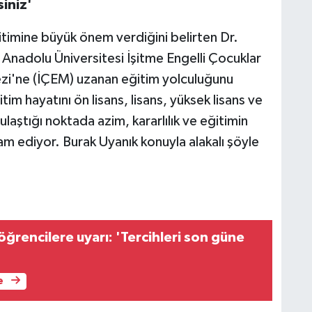
iniz'
timine büyük önem verdiğini belirten Dr.
 Anadolu Üniversitesi İşitme Engelli Çocuklar
zi'ne (İÇEM) uzanan eğitim yolculuğunu
im hayatını ön lisans, lisans, yüksek lisans ve
laştığı noktada azim, kararlılık ve eğitimin
 ediyor. Burak Uyanık konuyla alakalı şöyle
ğrencilere uyarı: 'Tercihleri son güne
e