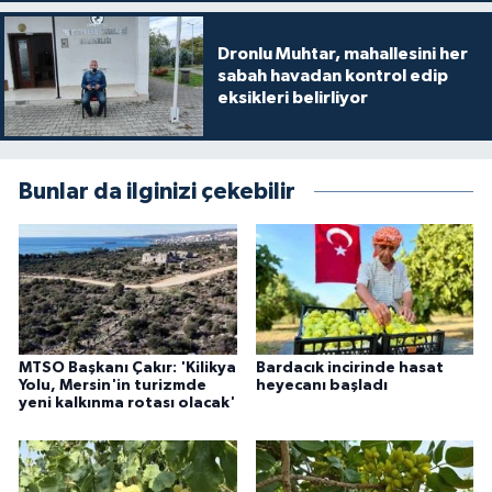
Dronlu Muhtar, mahallesini her
sabah havadan kontrol edip
eksikleri belirliyor
Bunlar da ilginizi çekebilir
MTSO Başkanı Çakır: 'Kilikya
Bardacık incirinde hasat
Yolu, Mersin'in turizmde
heyecanı başladı
yeni kalkınma rotası olacak'