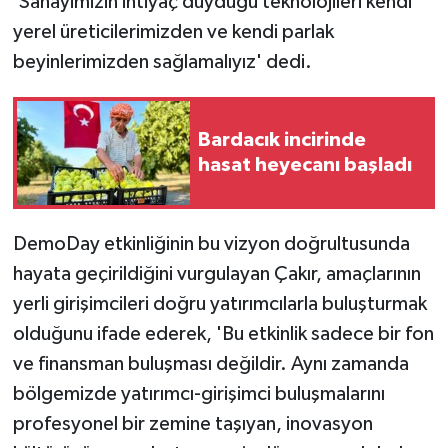
'Sanayimizin ihtiyaç duyduğu teknolojileri kendi
yerel üreticilerimizden ve kendi parlak
beyinlerimizden sağlamalıyız' dedi.
Bardacık incirinde
hasat heyecanı başladı
DemoDay etkinliğinin bu vizyon doğrultusunda
hayata geçirildiğini vurgulayan Çakır, amaçlarının
yerli girişimcileri doğru yatırımcılarla buluşturmak
olduğunu ifade ederek, 'Bu etkinlik sadece bir fon
ve finansman buluşması değildir. Aynı zamanda
bölgemizde yatırımcı-girişimci buluşmalarını
profesyonel bir zemine taşıyan, inovasyon