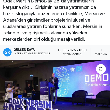
Odak Mersin DemoDay'26'da yatırımcıların
karşısına çıktı. 'Girişimin hazırsa yatırımcın da
Magazin
hazır' sloganıyla düzenlenen etkinlikte, Mersin ve
Adana'dan girişimciler projelerini ulusal ve
Mersin
uluslararası yatırım fonlarına sunarken, Mersin'in
teknoloji ve girişimcilik alanında yükselen
Mersin Tarihi
merkezlerden biri olduğu mesajı verildi.
Özel Haber
GÜLSEN KAYA
15.05.2026 - 10:51
1
İNTERNET HABER EDITÖRÜ
YAYINLANMA
PAYLAŞIM
Politika
Resmi İlan
Sağlık
Spor
Sürmanşet