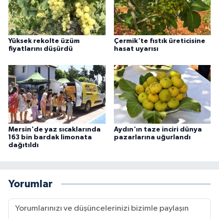
Yüksek rekolte üzüm
Çermik'te fıstık üreticisine
fiyatlarını düşürdü
hasat uyarısı
Mersin'de yaz sıcaklarında
Aydın'ın taze inciri dünya
163 bin bardak limonata
pazarlarına uğurlandı
dağıtıldı
Yorumlar