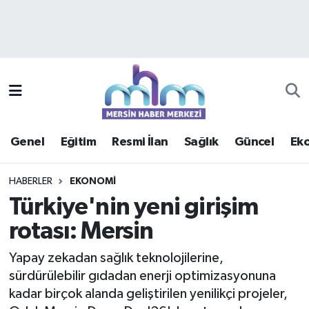
Asayiş
Mersin Hava Durumu
Çevre
Mersin Trafik Yoğunluk Haritası
Eğitim
Süper Lig Puan Durumu ve Fikstür
Genel
Eğitim
Resmi İlan
Sağlık
Güncel
Ek
Ekonomi
Tüm Manşetler
HABERLER
EKONOMI
Genel
Son Dakika Haberleri
Türkiye'nin yeni girişim
rotası: Mersin
Güncel
Haber Arşivi
Yapay zekadan sağlık teknolojilerine,
Haberde insan
sürdürülebilir gıdadan enerji optimizasyonuna
kadar birçok alanda geliştirilen yenilikçi projeler,
Kültür - Sanat