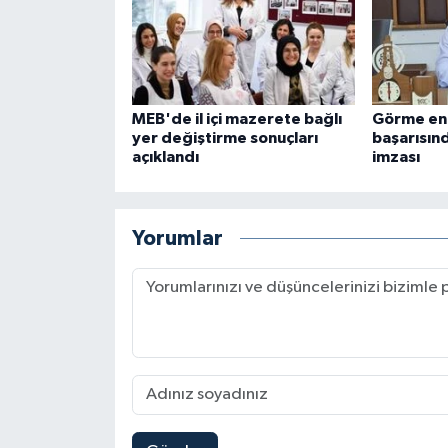
MEB'de il içi mazerete bağlı
Görme eng
yer değiştirme sonuçları
başarısı
açıklandı
imzası
Yorumlar