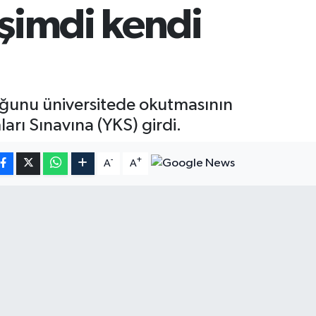
 şimdi kendi
uğunu üniversitede okutmasının
rı Sınavına (YKS) girdi.
-
+
A
A