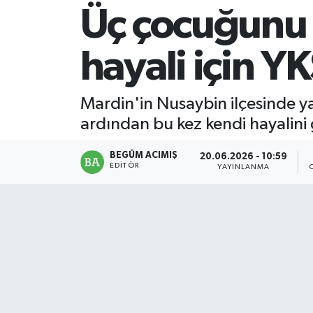
Üç çocuğunu ü
Magazin
hayali için YK
Mersin
Mersin Tarihi
Mardin'in Nusaybin ilçesinde 
ardından bu kez kendi hayalini 
Özel Haber
BEGÜM ACIMIŞ
20.06.2026 - 10:59
Politika
EDITÖR
YAYINLANMA
Resmi İlan
Sağlık
Spor
Sürmanşet