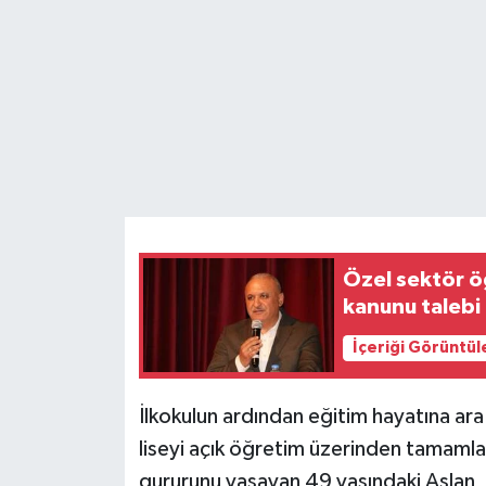
Teknoloji
Yaşam
Özel sektör ö
kanunu talebi
İçeriği Görüntül
İlkokulun ardından eğitim hayatına ara
liseyi açık öğretim üzerinden tamaml
gururunu yaşayan 49 yaşındaki Aslan, 