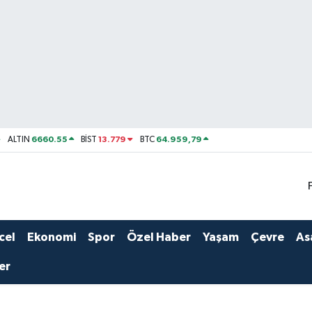
6660.55
13.779
64.959,79
ALTIN
BİST
BTC
cel
Ekonomi
Spor
Özel Haber
Yaşam
Çevre
As
er