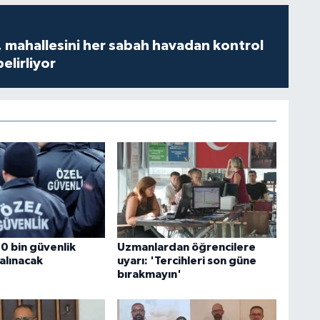
 mahallesini her sabah havadan kontrol
belirliyor
0 bin güvenlik
Uzmanlardan öğrencilere
alınacak
uyarı: 'Tercihleri son güne
bırakmayın'