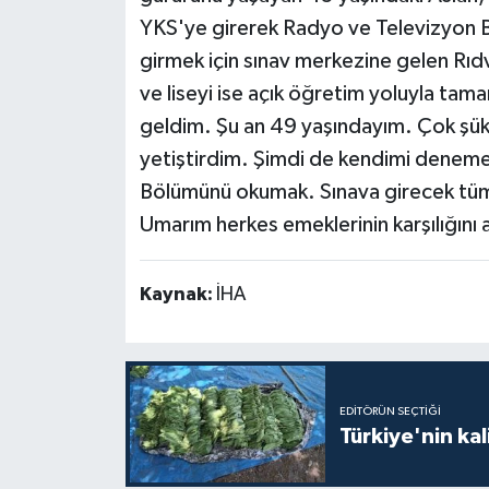
YKS'ye girerek Radyo ve Televizyon 
girmek için sınav merkezine gelen Rıd
ve liseyi ise açık öğretim yoluyla tama
geldim. Şu an 49 yaşındayım. Çok şük
yetiştirdim. Şimdi de kendimi denem
Bölümünü okumak. Sınava girecek tüm 
Umarım herkes emeklerinin karşılığını alı
Kaynak:
İHA
EDITÖRÜN SEÇTIĞI
Türkiye'nin kal