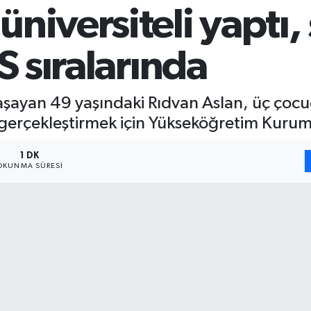
niversiteli yaptı,
S sıralarında
yaşayan 49 yaşındaki Rıdvan Aslan, üç çoc
gerçekleştirmek için Yükseköğretim Kurumla
1 DK
OKUNMA SÜRESI