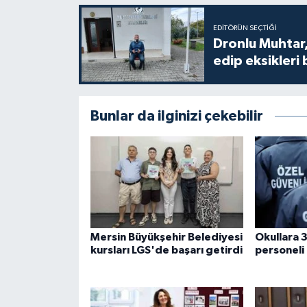
EDITÖRÜN SEÇTIĞI
Dronlu Muhtar,
edip eksikleri 
Bunlar da ilginizi çekebilir
Mersin Büyükşehir Belediyesi
Okullara 3
kursları LGS'de başarı getirdi
personeli 