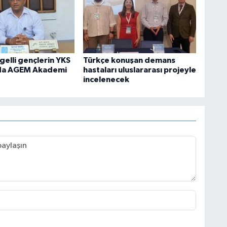
elli gençlerin YKS
Türkçe konuşan demans
nda AGEM Akademi
hastaları uluslararası projeyle
incelenecek