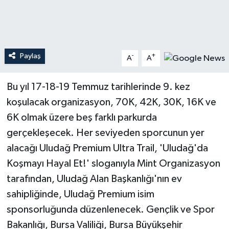
Teknoloji
Yaşam
Paylaş
-
+
A
A
Bu yıl 17-18-19 Temmuz tarihlerinde 9. kez
koşulacak organizasyon, 70K, 42K, 30K, 16K ve
6K olmak üzere beş farklı parkurda
gerçekleşecek. Her seviyeden sporcunun yer
alacağı Uludağ Premium Ultra Trail, 'Uludağ'da
Koşmayı Hayal Et!' sloganıyla Mint Organizasyon
tarafından, Uludağ Alan Başkanlığı'nın ev
sahipliğinde, Uludağ Premium isim
sponsorluğunda düzenlenecek. Gençlik ve Spor
Bakanlığı, Bursa Valiliği, Bursa Büyükşehir