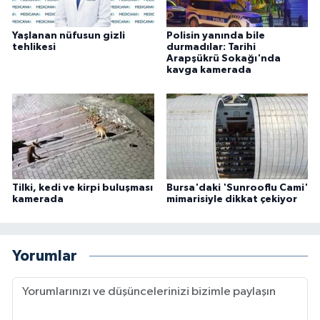
Yaşlanan nüfusun gizli
Polisin yanında bile
tehlikesi
durmadılar: Tarihi
Arapşükrü Sokağı'nda
kavga kamerada
Tilki, kedi ve kirpi buluşması
Bursa'daki 'Sunrooflu Cami'
kamerada
mimarisiyle dikkat çekiyor
Yorumlar