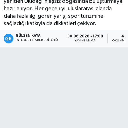
yeniden Uludağ'ın eşsiz doğasında buluşturmaya
hazırlanıyor. Her geçen yıl uluslararası alanda
Magazin
daha fazla ilgi gören yarış, spor turizmine
sağladığı katkıyla da dikkatleri çekiyor.
Mersin
GÜLSEN KAYA
30.06.2026 - 17:08
4 D
Mersin Tarihi
İNTERNET HABER EDITÖRÜ
YAYINLANMA
OKUNMA 
Özel Haber
Politika
Resmi İlan
Sağlık
Spor
Sürmanşet