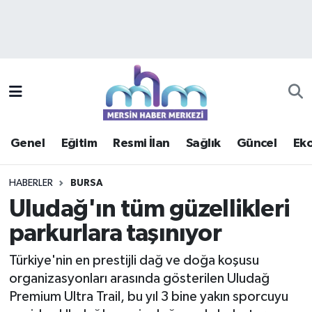
Asayiş
Mersin Hava Durumu
Çevre
Mersin Trafik Yoğunluk Haritası
Eğitim
Süper Lig Puan Durumu ve Fikstür
Genel
Eğitim
Resmi İlan
Sağlık
Güncel
Ek
Ekonomi
Tüm Manşetler
HABERLER
BURSA
Genel
Son Dakika Haberleri
Uludağ'ın tüm güzellikleri
parkurlara taşınıyor
Güncel
Haber Arşivi
Türkiye'nin en prestijli dağ ve doğa koşusu
Haberde insan
organizasyonları arasında gösterilen Uludağ
Premium Ultra Trail, bu yıl 3 bine yakın sporcuyu
Kültür - Sanat