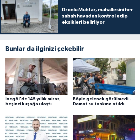
Dronlu Muhtar, mahallesini her
sabah havadan kontrol edip
eksikleri belirliyor
Bunlar da ilginizi çekebilir
İnegöl'de 145 yıllık miras,
Böyle gelenek görülmedi..
beşinci kuşağa ulaştı
Damat su tankına atıldı