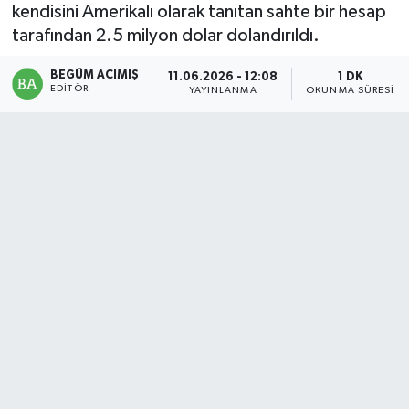
kendisini Amerikalı olarak tanıtan sahte bir hesap
Magazin
tarafından 2.5 milyon dolar dolandırıldı.
BEGÜM ACIMIŞ
Mersin
11.06.2026 - 12:08
1 DK
EDITÖR
YAYINLANMA
OKUNMA SÜRESI
Mersin Tarihi
Özel Haber
Politika
Resmi İlan
Sağlık
Spor
Sürmanşet