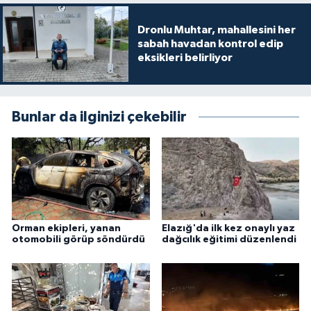
Dronlu Muhtar, mahallesini her
sabah havadan kontrol edip
eksikleri belirliyor
Bunlar da ilginizi çekebilir
Orman ekipleri, yanan
Elazığ'da ilk kez onaylı yaz
otomobili görüp söndürdü
dağcılık eğitimi düzenlendi