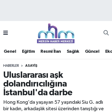
Asayiş
Mersin Hava Durumu
Çevre
Mersin Trafik Yoğunluk Haritası
Eğitim
Süper Lig Puan Durumu ve Fikstür
Genel
Eğitim
Resmi İlan
Sağlık
Güncel
Ek
Ekonomi
Tüm Manşetler
HABERLER
ASAYIŞ
Genel
Son Dakika Haberleri
Uluslararası aşk
dolandırıcılığına
Güncel
Haber Arşivi
İstanbul'da darbe
Haberde insan
Hong Kong'da yaşayan 57 yaşındaki Siu G. adlı
Kültür - Sanat
bir kadın, arkadaşlık sitesi üzerinden tanıştığı ve