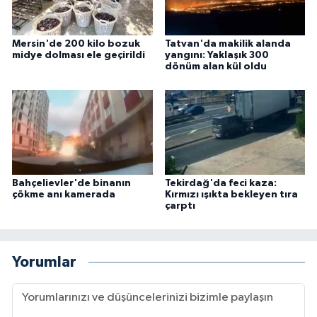
Mersin'de 200 kilo bozuk
Tatvan'da makilik alanda
midye dolması ele geçirildi
yangını: Yaklaşık 300
dönüm alan kül oldu
Bahçelievler'de binanın
Tekirdağ'da feci kaza:
çökme anı kamerada
Kırmızı ışıkta bekleyen tıra
çarptı
Yorumlar