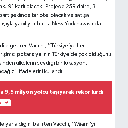
k. 91 katlı olacak. Projede 259 daire, 3
art şeklinde bir otel olacak ve satışa
aşıyla yapılıyor bu da New York havasında
dile getiren Vacchi, ‘‘Türkiye’ye her
işimci potansiyelinin Türkiye’de çok olduğunu
inden ülkelerin sevdiği bir lokasyon.
ağız’’ ifadelerini kullandı.
9,5 milyon yolcu taşıyarak rekor kırdı
e
e yer aldığını belirten Vacchi, ‘‘Miami’yi