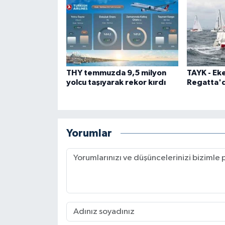
THY temmuzda 9,5 milyon
TAYK - Ek
yolcu taşıyarak rekor kırdı
Regatta'da
Yorumlar