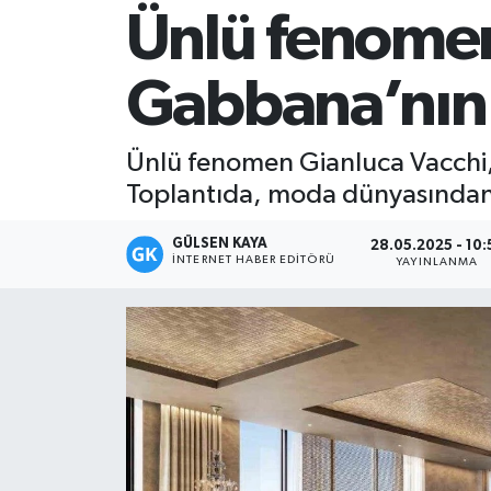
Ünlü fenomen
Magazin
Gabbana’nın p
Mersin
Mersin Tarihi
Ünlü fenomen Gianluca Vacchi, lü
Toplantıda, moda dünyasından 
Özel Haber
GÜLSEN KAYA
28.05.2025 - 10:
Politika
İNTERNET HABER EDITÖRÜ
YAYINLANMA
Resmi İlan
Sağlık
Spor
Sürmanşet