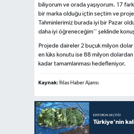
biliyorum ve orada yaşıyorum. 17 farkl
bir marka olduğu içtin seçtim ve proje
Tahminlerimiz burada iyi bir Pazar 
daha iyi öğreneceğim’’ şeklinde konu
Projede daireler 2 buçuk milyon dolar il
en lüks konutu ise 88 milyon dolardan 
kadar tamamlanması hedefleniyor.
Kaynak:
İhlas Haber Ajansı
EDITÖRÜN SEÇTIĞI
Türkiye'nin kal