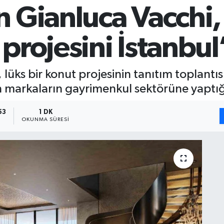
 Gianluca Vacchi,
rojesini İstanbul’
ks bir konut projesinin tanıtım toplantısı 
markaların gayrimenkul sektörüne yaptığ
53
1 DK
OKUNMA SÜRESI