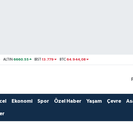
6660.55
13.779
64.944,08
ALTIN
BİST
BTC
cel
Ekonomi
Spor
Özel Haber
Yaşam
Çevre
As
er