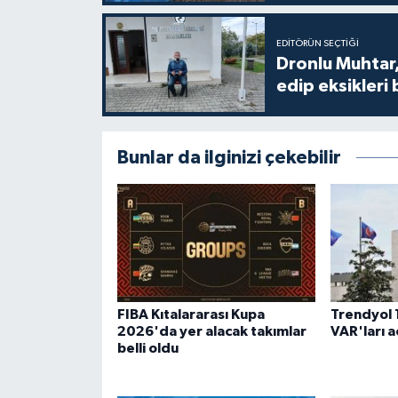
EDITÖRÜN SEÇTIĞI
Dronlu Muhtar,
edip eksikleri 
Bunlar da ilginizi çekebilir
FIBA Kıtalararası Kupa
Trendyol 
2026'da yer alacak takımlar
VAR'ları a
belli oldu