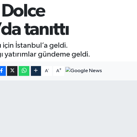
 Dolce
da tanıttı
için İstanbul’a geldi.
ı yatırımlar gündeme geldi.
-
+
A
A