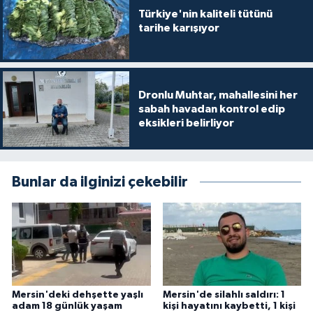
Türkiye'nin kaliteli tütünü
tarihe karışıyor
Dronlu Muhtar, mahallesini her
sabah havadan kontrol edip
eksikleri belirliyor
Bunlar da ilginizi çekebilir
Mersin'deki dehşette yaşlı
Mersin'de silahlı saldırı: 1
adam 18 günlük yaşam
kişi hayatını kaybetti, 1 kişi