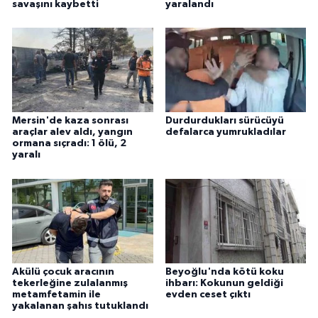
savaşını kaybetti
yaralandı
Mersin'de kaza sonrası
Durdurdukları sürücüyü
araçlar alev aldı, yangın
defalarca yumrukladılar
ormana sıçradı: 1 ölü, 2
yaralı
Akülü çocuk aracının
Beyoğlu'nda kötü koku
tekerleğine zulalanmış
ihbarı: Kokunun geldiği
metamfetamin ile
evden ceset çıktı
yakalanan şahıs tutuklandı