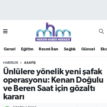
Asayiş
Mersin Hava Durumu
Çevre
Mersin Trafik Yoğunluk Haritası
Eğitim
Süper Lig Puan Durumu ve Fikstür
Genel
Eğitim
Resmi İlan
Sağlık
Güncel
Ek
Ekonomi
Tüm Manşetler
HABERLER
ASAYIŞ
Genel
Son Dakika Haberleri
Ünlülere yönelik yeni şafak
operasyonu: Kenan Doğulu
Güncel
Haber Arşivi
ve Beren Saat için gözaltı
Haberde insan
kararı
Kültür - Sanat