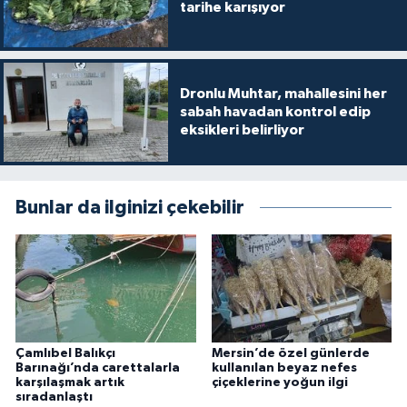
tarihe karışıyor
Dronlu Muhtar, mahallesini her
sabah havadan kontrol edip
eksikleri belirliyor
Bunlar da ilginizi çekebilir
Çamlıbel Balıkçı
Mersin’de özel günlerde
Barınağı’nda carettalarla
kullanılan beyaz nefes
karşılaşmak artık
çiçeklerine yoğun ilgi
sıradanlaştı