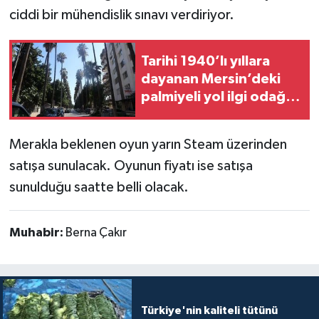
ciddi bir mühendislik sınavı verdiriyor.
Tarihi 1940’lı yıllara
dayanan Mersin’deki
palmiyeli yol ilgi odağı
olmayı sürdürüyor
Merakla beklenen oyun yarın Steam üzerinden
satışa sunulacak. Oyunun fiyatı ise satışa
sunulduğu saatte belli olacak.
Muhabir:
Berna Çakır
Türkiye'nin kaliteli tütünü