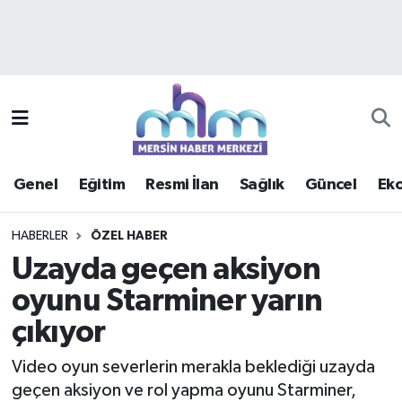
Asayiş
Mersin Hava Durumu
Çevre
Mersin Trafik Yoğunluk Haritası
Eğitim
Süper Lig Puan Durumu ve Fikstür
Genel
Eğitim
Resmi İlan
Sağlık
Güncel
Ek
Ekonomi
Tüm Manşetler
HABERLER
ÖZEL HABER
Genel
Son Dakika Haberleri
Uzayda geçen aksiyon
oyunu Starminer yarın
Güncel
Haber Arşivi
çıkıyor
Haberde insan
Video oyun severlerin merakla beklediği uzayda
Kültür - Sanat
geçen aksiyon ve rol yapma oyunu Starminer,