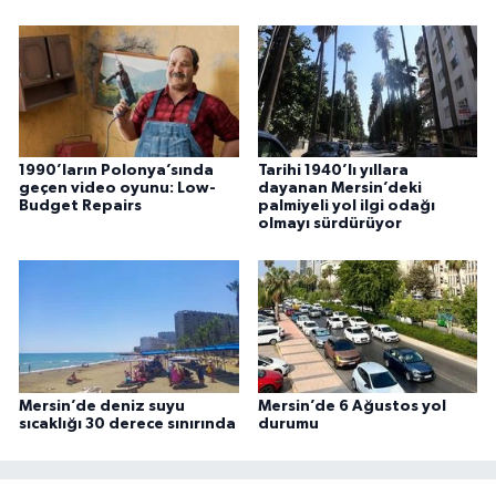
1990’ların Polonya’sında
Tarihi 1940’lı yıllara
geçen video oyunu: Low-
dayanan Mersin’deki
Budget Repairs
palmiyeli yol ilgi odağı
olmayı sürdürüyor
Mersin’de deniz suyu
Mersin’de 6 Ağustos yol
sıcaklığı 30 derece sınırında
durumu