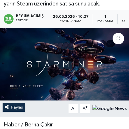
yarın Steam üzerinden satışa sunulacak.
Magazin
BEGÜM ACIMIŞ
26.05.2026 - 10:27
1
EDITÖR
YAYINLANMA
PAYLAŞIM
OKU
Mersin
Mersin Tarihi
Özel Haber
Politika
Resmi İlan
Sağlık
Paylaş
-
+
A
A
Spor
Haber / Berna Çakır
Sürmanşet