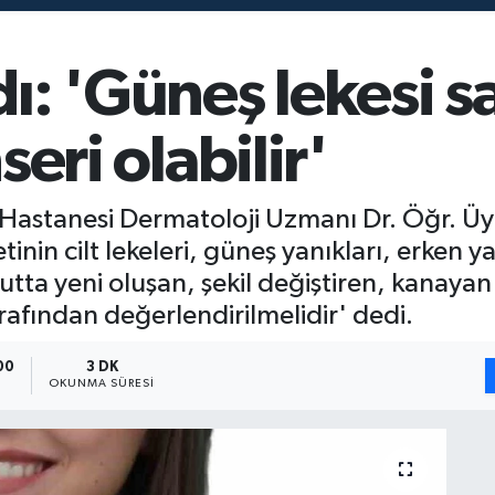
: 'Güneş lekesi s
nseri olabilir'
esi Hastanesi Dermatoloji Uzmanı Dr. Öğr. 
nin cilt lekeleri, güneş yanıkları, erken yaş
cutta yeni oluşan, şekil değiştiren, kanaya
afından değerlendirilmelidir' dedi.
00
3 DK
OKUNMA SÜRESI