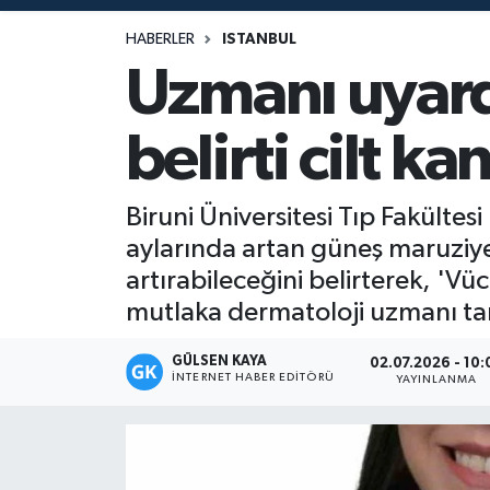
Magazin
HABERLER
ISTANBUL
Uzmanı uyardı
Mersin
belirti cilt ka
Mersin Tarihi
Özel Haber
Biruni Üniversitesi Tıp Fakült
aylarında artan güneş maruziyeti
Politika
artırabileceğini belirterek, 'Vü
mutlaka dermatoloji uzmanı tar
Resmi İlan
GÜLSEN KAYA
02.07.2026 - 10:
Sağlık
İNTERNET HABER EDITÖRÜ
YAYINLANMA
Spor
Sürmanşet