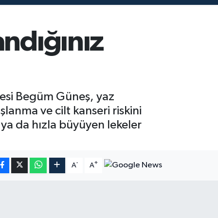
andığınız
Üyesi Begüm Güneş, yaz
lanma ve cilt kanseri riskini
n ya da hızla büyüyen lekeler
-
+
A
A