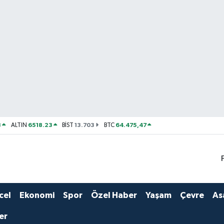
8
6518.23
13.703
64.475,47
ALTIN
BİST
BTC
cel
Ekonomi
Spor
Özel Haber
Yaşam
Çevre
As
er