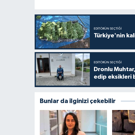
EDITÖRÜN SEÇTIĞI
Türkiye'nin kal
EDITÖRÜN SEÇTIĞI
Dronlu Muhtar,
edip eksikleri 
Bunlar da ilginizi çekebilir