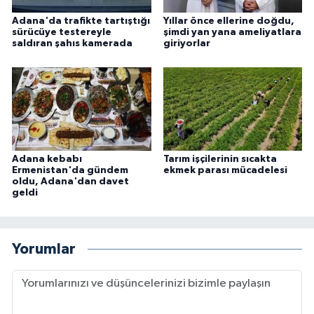
Adana'da trafikte tartıştığı
Yıllar önce ellerine doğdu,
sürücüye testereyle
şimdi yan yana ameliyatlara
saldıran şahıs kamerada
giriyorlar
Adana kebabı
Tarım işçilerinin sıcakta
Ermenistan'da gündem
ekmek parası mücadelesi
oldu, Adana'dan davet
geldi
Yorumlar