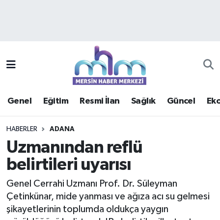
Asayiş
Mersin Hava Durumu
Çevre
Mersin Trafik Yoğunluk Haritası
Eğitim
Süper Lig Puan Durumu ve Fikstür
Genel
Eğitim
Resmi İlan
Sağlık
Güncel
Ek
Ekonomi
Tüm Manşetler
HABERLER
ADANA
Genel
Son Dakika Haberleri
Uzmanından reflü
belirtileri uyarısı
Güncel
Haber Arşivi
Genel Cerrahi Uzmanı Prof. Dr. Süleyman
Haberde insan
Çetinkünar, mide yanması ve ağıza acı su gelmesi
şikayetlerinin toplumda oldukça yaygın
Kültür - Sanat