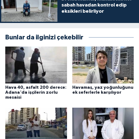
sabah havadan kontrol edip
eksikleri belirliyor
Bunlar da ilginizi çekebilir
Hava 40, asfalt 200 derece:
Havamaş, yaz yoğunluğunu
Adana'da işçilerin zorlu
ek seferlerle karşılıyor
mesaisi