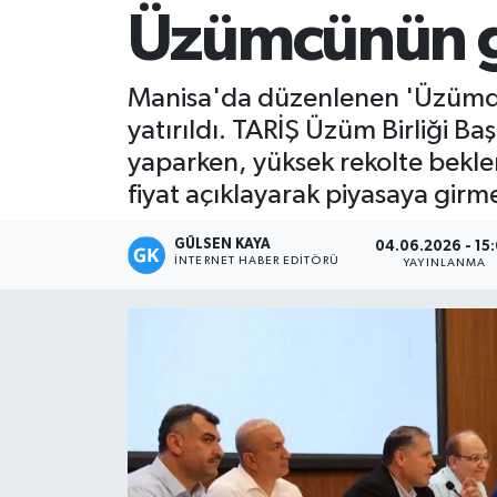
Üzümcünün gü
Magazin
Manisa'da düzenlenen 'Üzümde 
Mersin
yatırıldı. TARİŞ Üzüm Birliği Ba
Mersin Tarihi
yaparken, yüksek rekolte bekl
fiyat açıklayarak piyasaya girme
Özel Haber
GÜLSEN KAYA
04.06.2026 - 15
İNTERNET HABER EDITÖRÜ
Politika
YAYINLANMA
Resmi İlan
Sağlık
Spor
Sürmanşet