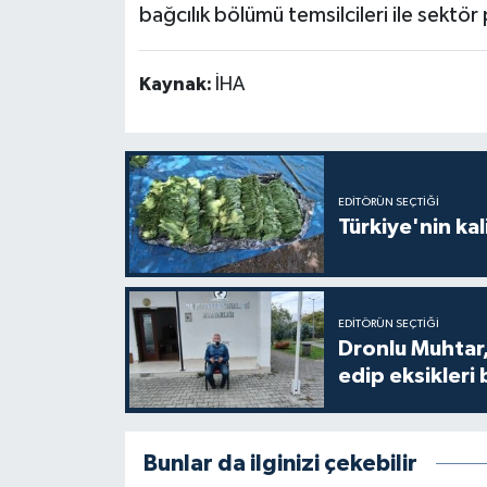
bağcılık bölümü temsilcileri ile sektör 
Kaynak:
İHA
EDITÖRÜN SEÇTIĞI
Türkiye'nin kal
EDITÖRÜN SEÇTIĞI
Dronlu Muhtar,
edip eksikleri 
Bunlar da ilginizi çekebilir