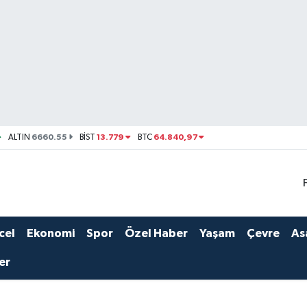
6660.55
13.779
64.840,97
ALTIN
BİST
BTC
cel
Ekonomi
Spor
Özel Haber
Yaşam
Çevre
As
er