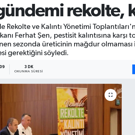
ndemi rekolte, kal
Rekolte ve Kalıntı Yönetimi Toplantıları
şkanı Ferhat Şen, pestisit kalıntısına karş
enen sezonda üreticinin mağdur olmaması 
si gerektiğini söyledi.
:09
3 DK
OKUNMA SÜRESI