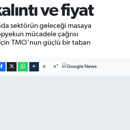
ıntı ve fiyat
'nda sektörün geleceği masaya
ı topyekun mücadele çağrısı
için TMO'nun güçlü bir taban
-
+
A
A