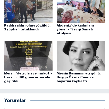
Kasklı saldırı olayı çözüldü:
Akdeniz'de kadınlara
3 şüpheli tutuklandı
yönelik 'Sevgi Sanatı'
atölyesi
Mersin'de zula eve narkotik
Mersin Basınının acı günü:
baskını: 190 gram eroin ele
Duygu Öksüz Canova
geçirildi
hayatını kaybetti
Yorumlar