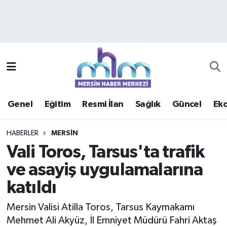
Asayiş
Mersin Hava Durumu
Çevre
Mersin Trafik Yoğunluk Haritası
Eğitim
Süper Lig Puan Durumu ve Fikstür
Genel
Eğitim
Resmi İlan
Sağlık
Güncel
Ek
Ekonomi
Tüm Manşetler
HABERLER
MERSIN
Genel
Son Dakika Haberleri
Vali Toros, Tarsus'ta trafik
ve asayiş uygulamalarına
Güncel
Haber Arşivi
katıldı
Haberde insan
Mersin Valisi Atilla Toros, Tarsus Kaymakamı
Kültür - Sanat
Mehmet Ali Akyüz, İl Emniyet Müdürü Fahri Aktaş