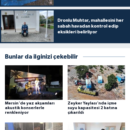
Dronlu Muhtar, mahallesini her
sabah havadan kontrol edip
eksikleri belirliyor
Bunlar da ilginizi çekebilir
Mersin'de yaz akşamları
Zeyker Yaylası'nda içme
akustik konserlerle
suyu kapasitesi 2 katına
renkleniyor
çıkarıldı