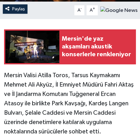
Paylaş
-
+
A
A
Teknoloji
Yaşam
Mersin'de yaz
akşamları akustik
konserlerle renkleniyor
Mersin Valisi Atilla Toros, Tarsus Kaymakamı
Mehmet Ali Akyüz, İl Emniyet Müdürü Fahri Aktaş
ve İl Jandarma Komutanı Tuğgeneral Ercan
Atasoy ile birlikte Park Kavşağı, Kardeş Langen
Bulvarı, Şelale Caddesi ve Mersin Caddesi
üzerinde denetimlere katılarak uygulama
noktalarında sürücülerle sohbet etti.