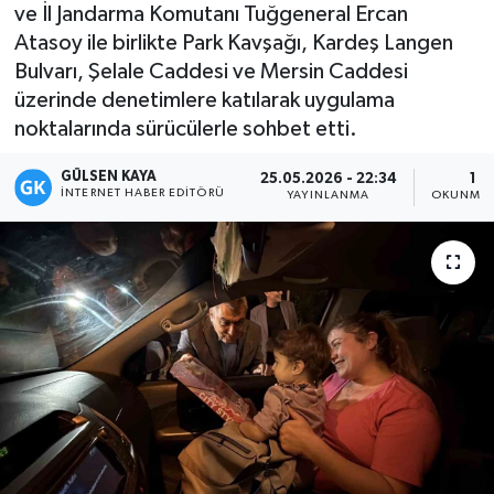
ve İl Jandarma Komutanı Tuğgeneral Ercan
Magazin
Atasoy ile birlikte Park Kavşağı, Kardeş Langen
Bulvarı, Şelale Caddesi ve Mersin Caddesi
Mersin
üzerinde denetimlere katılarak uygulama
noktalarında sürücülerle sohbet etti.
Mersin Tarihi
GÜLSEN KAYA
25.05.2026 - 22:34
1 D
İNTERNET HABER EDITÖRÜ
YAYINLANMA
OKUNMA 
Özel Haber
Politika
Resmi İlan
Sağlık
Spor
Sürmanşet