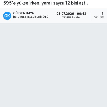
595'e yükselirken, yaralı sayısı 12 bini aştı.
Magazin
GÜLSEN KAYA
03.07.2026 - 09:42
1 D
İNTERNET HABER EDITÖRÜ
YAYINLANMA
OKUNMA 
Mersin
Mersin Tarihi
Özel Haber
Politika
Resmi İlan
Sağlık
Spor
Sürmanşet