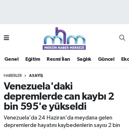
Asayiş
Mersin Hava Durumu
Çevre
Mersin Trafik Yoğunluk Haritası
Eğitim
Süper Lig Puan Durumu ve Fikstür
Genel
Eğitim
Resmi İlan
Sağlık
Güncel
Ek
Ekonomi
Tüm Manşetler
HABERLER
ASAYIŞ
Genel
Son Dakika Haberleri
Venezuela'daki
depremlerde can kaybı 2
Güncel
Haber Arşivi
bin 595'e yükseldi
Haberde insan
Venezuela'da 24 Haziran'da meydana gelen
Kültür - Sanat
depremlerde hayatını kaybedenlerin sayısı 2 bin