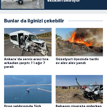
eksikleri belirliyor
Bunlar da ilginizi çekebilir
Ankara'da servis aracı tıra
Güzelyurt ilçesinde tarihi
arkadan çarptı: 1'i ağır 7
ev alev alev yandı
yaralı
Dron saldırısında Türk
Babasını ziyarete giderken