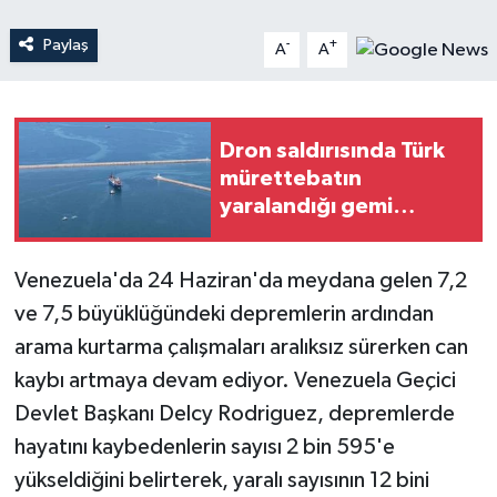
Paylaş
-
+
A
A
Teknoloji
Yaşam
Dron saldırısında Türk
mürettebatın
yaralandığı gemi
Samsun'a getirildi
Venezuela'da 24 Haziran'da meydana gelen 7,2
ve 7,5 büyüklüğündeki depremlerin ardından
arama kurtarma çalışmaları aralıksız sürerken can
kaybı artmaya devam ediyor. Venezuela Geçici
Devlet Başkanı Delcy Rodriguez, depremlerde
hayatını kaybedenlerin sayısı 2 bin 595'e
yükseldiğini belirterek, yaralı sayısının 12 bini