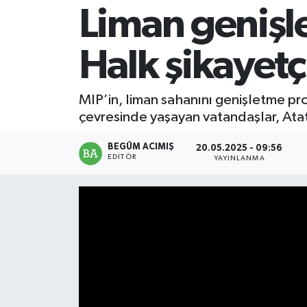
Liman genişl
Magazin
Halk şikayetç
Mersin
Mersin Tarihi
MIP’in, liman sahanını genişletme pro
çevresinde yaşayan vatandaşlar, Ata
Özel Haber
BEGÜM ACIMIŞ
20.05.2025 - 09:56
EDITÖR
YAYINLANMA
Politika
Resmi İlan
Sağlık
Spor
Sürmanşet