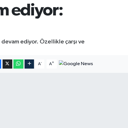
m ediyor:
 devam ediyor. Özellikle çarşı ve
-
+
A
A