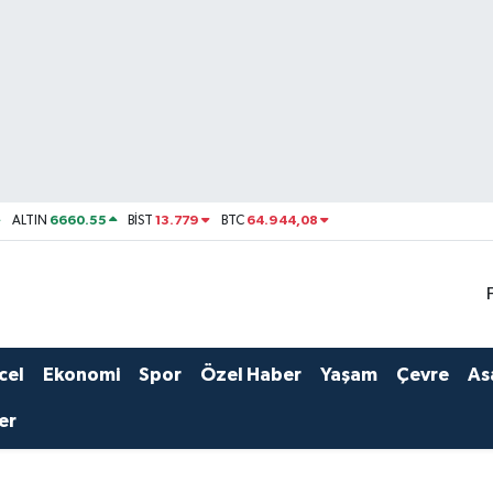
6660.55
13.779
64.944,08
ALTIN
BİST
BTC
cel
Ekonomi
Spor
Özel Haber
Yaşam
Çevre
As
er