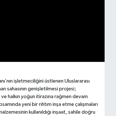
nı'nın işletmeciliğini üstlenen Uluslararası
man sahasının genişletilmesi projesi;
in ve halkın yoğun itirazına rağmen devam
psamında yeni bir rıhtım inşa etme çalışmaları
alzemesinin kullanıldığı inşaat, sahile doğru