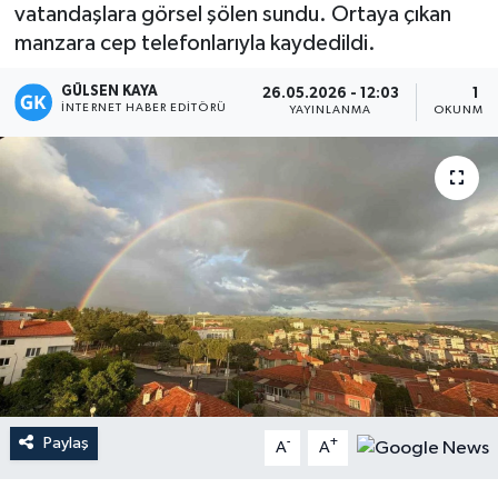
vatandaşlara görsel şölen sundu. Ortaya çıkan
Magazin
manzara cep telefonlarıyla kaydedildi.
GÜLSEN KAYA
Mersin
26.05.2026 - 12:03
1 D
İNTERNET HABER EDITÖRÜ
YAYINLANMA
OKUNMA 
Mersin Tarihi
Özel Haber
Politika
Resmi İlan
Sağlık
Spor
Paylaş
-
+
A
A
Sürmanşet