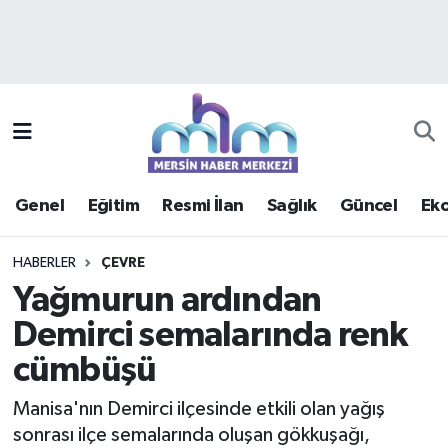
Asayiş
Mersin Hava Durumu
Çevre
Mersin Trafik Yoğunluk Haritası
Eğitim
Süper Lig Puan Durumu ve Fikstür
Genel
Eğitim
Resmi İlan
Sağlık
Güncel
Ek
Ekonomi
Tüm Manşetler
HABERLER
ÇEVRE
Genel
Son Dakika Haberleri
Yağmurun ardından
Demirci semalarında renk
Güncel
Haber Arşivi
cümbüşü
Haberde insan
Manisa'nın Demirci ilçesinde etkili olan yağış
Kültür - Sanat
sonrası ilçe semalarında oluşan gökkuşağı,