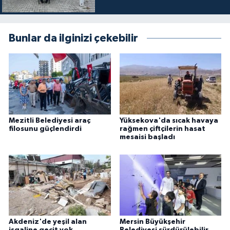
Bunlar da ilginizi çekebilir
Mezitli Belediyesi araç
Yüksekova'da sıcak havaya
filosunu güçlendirdi
rağmen çiftçilerin hasat
mesaisi başladı
Akdeniz'de yeşil alan
Mersin Büyükşehir
işgaline geçit yok
Belediyesi sürdürülebilir