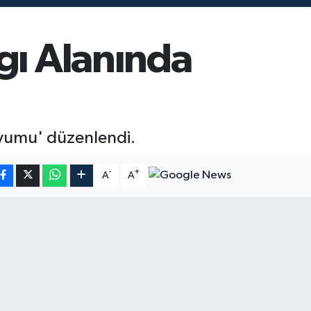
gı Alanında
zyumu' düzenlendi.
-
+
A
A