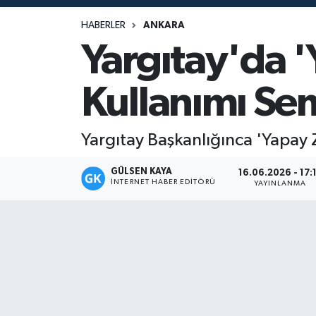
Magazin
HABERLER
ANKARA
Yargıtay'da 
Mersin
Kullanımı S
Mersin Tarihi
Özel Haber
Yargıtay Başkanlığınca 'Yapay
Politika
GÜLSEN KAYA
16.06.2026 - 17:
İNTERNET HABER EDITÖRÜ
YAYINLANMA
Resmi İlan
Sağlık
Spor
Sürmanşet