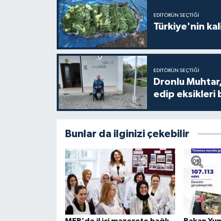
EDITÖRÜN SEÇTIĞI
Türkiye'nin kal
EDITÖRÜN SEÇTIĞI
Dronlu Muhtar,
edip eksikleri 
Bunlar da ilginizi çekebilir
MEB'de il içi mazerete bağlı
Bakan Yum