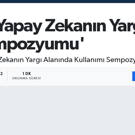
'Yapay Zekanın Yar
empozyumu'
 Zekanın Yargı Alanında Kullanımı Sempo
12
1 DK
OKUNMA SÜRESI