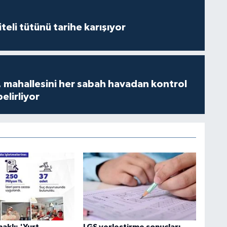
iteli tütünü tarihe karışıyor
 mahallesini her sabah havadan kontrol
belirliyor
aklı: 'Yurt
LGS yerleştirme sonuçları