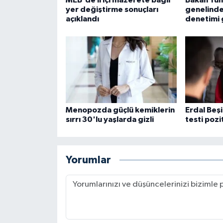
yer değiştirme sonuçları
genelinde
açıklandı
denetimi 
Menopozda güçlü kemiklerin
Erdal Beş
sırrı 30'lu yaşlarda gizli
testi pozit
Yorumlar