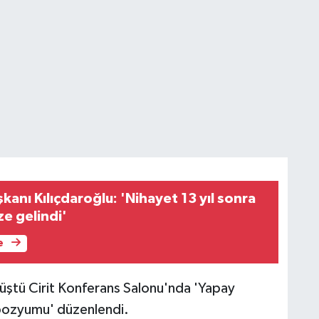
anı Kılıçdaroğlu: 'Nihayet 13 yıl sonra
e gelindi'
e
 Rüştü Cirit Konferans Salonu'nda 'Yapay
mpozyumu' düzenlendi.