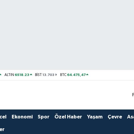
6518.23
13.703
64.475,47
ALTIN
BİST
BTC
cel
Ekonomi
Spor
Özel Haber
Yaşam
Çevre
As
er