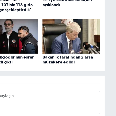
 107 bin 113 gıda
açıklandı
gerçekleştirdik'
ikçioğlu'nun esrar
Bakanlık tarafından 2 arsa
if çıktı
müzakere edildi