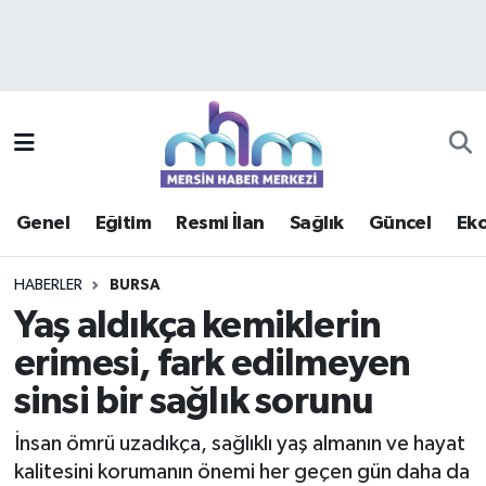
Asayiş
Mersin Hava Durumu
Çevre
Mersin Trafik Yoğunluk Haritası
Eğitim
Süper Lig Puan Durumu ve Fikstür
Genel
Eğitim
Resmi İlan
Sağlık
Güncel
Ek
Ekonomi
Tüm Manşetler
HABERLER
BURSA
Genel
Son Dakika Haberleri
Yaş aldıkça kemiklerin
erimesi, fark edilmeyen
Güncel
Haber Arşivi
sinsi bir sağlık sorunu
Haberde insan
İnsan ömrü uzadıkça, sağlıklı yaş almanın ve hayat
Kültür - Sanat
kalitesini korumanın önemi her geçen gün daha da