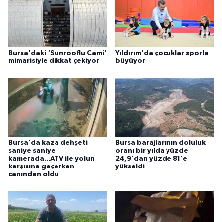
Bursa'daki 'Sunrooflu Cami'
Yıldırım'da çocuklar sporla
mimarisiyle dikkat çekiyor
büyüyor
Bursa'da kaza dehşeti
Bursa barajlarının doluluk
saniye saniye
oranı bir yılda yüzde
kamerada...ATV ile yolun
24,9'dan yüzde 81'e
karşısına geçerken
yükseldi
canından oldu