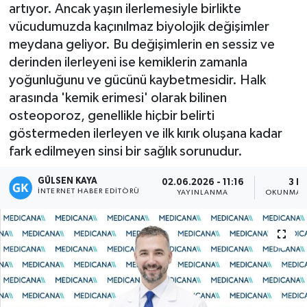
artıyor. Ancak yaşın ilerlemesiyle birlikte
Magazin
vücudumuzda kaçınılmaz biyolojik değişimler
meydana geliyor. Bu değişimlerin en sessiz ve
Mersin
derinden ilerleyeni ise kemiklerin zamanla
yoğunluğunu ve gücünü kaybetmesidir. Halk
Mersin Tarihi
arasında 'kemik erimesi' olarak bilinen
osteoporoz, genellikle hiçbir belirti
Özel Haber
göstermeden ilerleyen ve ilk kırık oluşana kadar
fark edilmeyen sinsi bir sağlık sorunudur.
Politika
GÜLSEN KAYA
02.06.2026 - 11:16
3 D
İNTERNET HABER EDITÖRÜ
YAYINLANMA
OKUNMA S
Resmi İlan
Sağlık
Spor
Sürmanşet