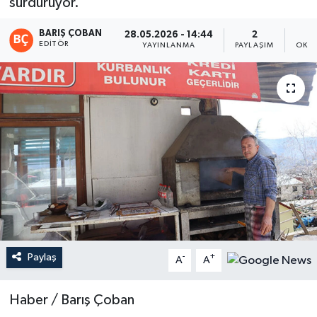
sürdürüyor.
Magazin
BARIŞ ÇOBAN
28.05.2026 - 14:44
2
EDITÖR
YAYINLANMA
PAYLAŞIM
OKUN
Mersin
Mersin Tarihi
Özel Haber
Politika
Resmi İlan
Sağlık
Paylaş
-
+
A
A
Spor
Haber / Barış Çoban
Sürmanşet