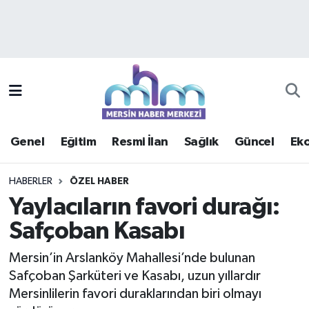
Asayiş
Mersin Hava Durumu
Çevre
Mersin Trafik Yoğunluk Haritası
Eğitim
Süper Lig Puan Durumu ve Fikstür
Genel
Eğitim
Resmi İlan
Sağlık
Güncel
Ek
Ekonomi
Tüm Manşetler
HABERLER
ÖZEL HABER
Genel
Son Dakika Haberleri
Yaylacıların favori durağı:
Safçoban Kasabı
Güncel
Haber Arşivi
Mersin’in Arslanköy Mahallesi’nde bulunan
Haberde insan
Safçoban Şarküteri ve Kasabı, uzun yıllardır
Mersinlilerin favori duraklarından biri olmayı
Kültür - Sanat