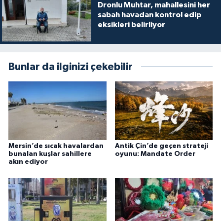
Dronlu Muhtar, mahallesini her
sabah havadan kontrol edip
eksikleri belirliyor
Bunlar da ilginizi çekebilir
Mersin’de sıcak havalardan
Antik Çin’de geçen strateji
bunalan kuşlar sahillere
oyunu: Mandate Order
akın ediyor