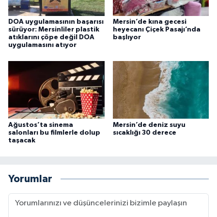
DOA uygulamasının başarısı
Mersin’de kına gecesi
sürüyor: Mersinliler plastik
heyecanı Çiçek Pasajı’nda
atıklarını çöpe değil DOA
başlıyor
uygulamasını atıyor
Ağustos’ta sinema
Mersin’de deniz suyu
salonları bu filmlerle dolup
sıcaklığı 30 derece
taşacak
Yorumlar