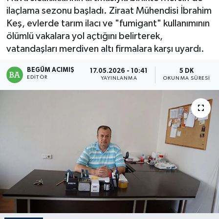
ilaçlama sezonu başladı. Ziraat Mühendisi İbrahim
Magazin
Keş, evlerde tarım ilacı ve "fumigant" kullanımının
ölümlü vakalara yol açtığını belirterek,
Mersin
vatandaşları merdiven altı firmalara karşı uyardı.
Mersin Tarihi
BEGÜM ACIMIŞ
17.05.2026 - 10:41
5 DK
EDITÖR
YAYINLANMA
OKUNMA SÜRESI
Özel Haber
Politika
Resmi İlan
Sağlık
Spor
Sürmanşet