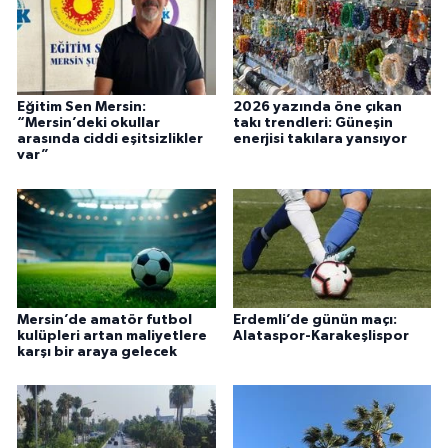
Eğitim Sen Mersin:
2026 yazında öne çıkan
“Mersin’deki okullar
takı trendleri: Güneşin
arasında ciddi eşitsizlikler
enerjisi takılara yansıyor
var”
Mersin’de amatör futbol
Erdemli’de günün maçı:
kulüpleri artan maliyetlere
Alataspor-Karakeşlispor
karşı bir araya gelecek