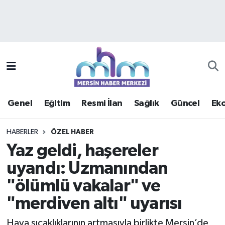
Asayiş
Mersin Hava Durumu
Çevre
Mersin Trafik Yoğunluk Haritası
Eğitim
Süper Lig Puan Durumu ve Fikstür
Genel
Eğitim
Resmi İlan
Sağlık
Güncel
Ek
Ekonomi
Tüm Manşetler
HABERLER
ÖZEL HABER
Genel
Son Dakika Haberleri
Yaz geldi, haşereler
uyandı: Uzmanından
Güncel
Haber Arşivi
"ölümlü vakalar" ve
Haberde insan
"merdiven altı" uyarısı
Kültür - Sanat
Hava sıcaklıklarının artmasıyla birlikte Mersin’de