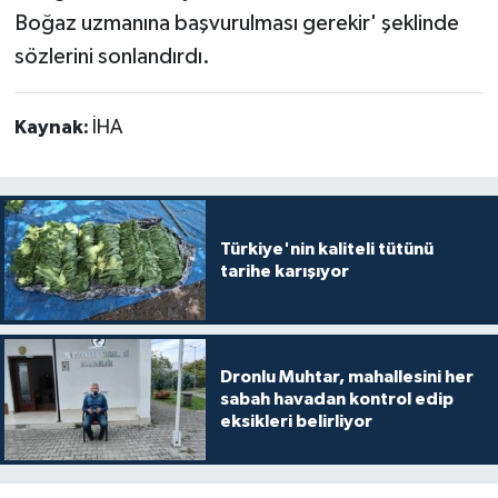
Boğaz uzmanına başvurulması gerekir' şeklinde
sözlerini sonlandırdı.
Kaynak:
İHA
Türkiye'nin kaliteli tütünü
tarihe karışıyor
Dronlu Muhtar, mahallesini her
sabah havadan kontrol edip
eksikleri belirliyor