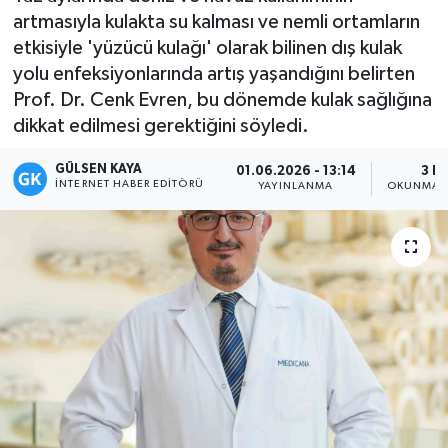
artmasıyla kulakta su kalması ve nemli ortamların
Magazin
etkisiyle 'yüzücü kulağı' olarak bilinen dış kulak
yolu enfeksiyonlarında artış yaşandığını belirten
Mersin
Prof. Dr. Cenk Evren, bu dönemde kulak sağlığına
dikkat edilmesi gerektiğini söyledi.
Mersin Tarihi
GÜLSEN KAYA
01.06.2026 - 13:14
3 D
İNTERNET HABER EDITÖRÜ
Özel Haber
YAYINLANMA
OKUNMA S
Politika
Resmi İlan
Sağlık
Spor
Sürmanşet