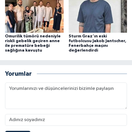
Omurilik tümörü nedeniyle
Sturm Graz'ın eski
riskli gebelik geçiren anne
futbolcusu Jakob Jantscher,
ile prematüre bebeği
Fenerbahçe maçını
sağlığına kavuştu
değerlendirdi
Yorumlar