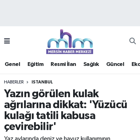
Asayiş
Mersin Hava Durumu
Çevre
Mersin Trafik Yoğunluk Haritası
Eğitim
Süper Lig Puan Durumu ve Fikstür
Genel
Eğitim
Resmi İlan
Sağlık
Güncel
Ek
Ekonomi
Tüm Manşetler
HABERLER
ISTANBUL
Genel
Son Dakika Haberleri
Yazın görülen kulak
ağrılarına dikkat: 'Yüzücü
Güncel
Haber Arşivi
kulağı tatili kabusa
Haberde insan
çevirebilir'
Kültür - Sanat
Yaz aylarında deniz ve havuz kullanımının