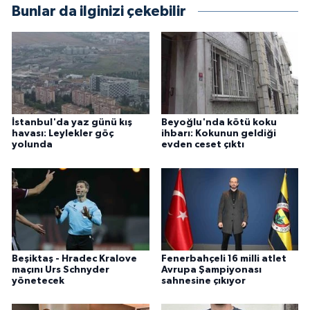
Bunlar da ilginizi çekebilir
İstanbul'da yaz günü kış
Beyoğlu'nda kötü koku
havası: Leylekler göç
ihbarı: Kokunun geldiği
yolunda
evden ceset çıktı
Beşiktaş - Hradec Kralove
Fenerbahçeli 16 milli atlet
maçını Urs Schnyder
Avrupa Şampiyonası
yönetecek
sahnesine çıkıyor