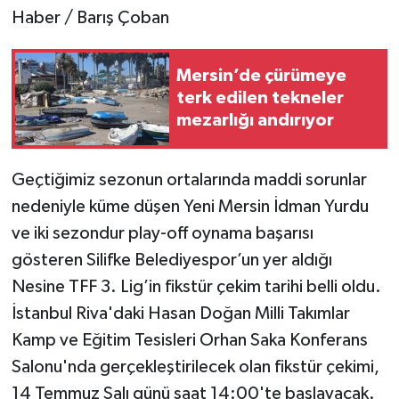
Haber / Barış Çoban
Teknoloji
Mersin’de çürümeye
Yaşam
terk edilen tekneler
mezarlığı andırıyor
Geçtiğimiz sezonun ortalarında maddi sorunlar
nedeniyle küme düşen Yeni Mersin İdman Yurdu
ve iki sezondur play-off oynama başarısı
gösteren Silifke Belediyespor’un yer aldığı
Nesine TFF 3. Lig’in fikstür çekim tarihi belli oldu.
İstanbul Riva'daki Hasan Doğan Milli Takımlar
Kamp ve Eğitim Tesisleri Orhan Saka Konferans
Salonu'nda gerçekleştirilecek olan fikstür çekimi,
14 Temmuz Salı günü saat 14:00'te başlayacak.