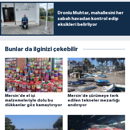
Dronlu Muhtar, mahallesini her
sabah havadan kontrol edip
eksikleri belirliyor
Bunlar da ilginizi çekebilir
Mersin’de el işi
Mersin’de çürümeye terk
malzemeleriyle dolu bu
edilen tekneler mezarlığı
dükkanlar göz kamaştırıyor
andırıyor