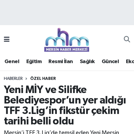
Asayiş
Mersin Hava Durumu
Çevre
Mersin Trafik Yoğunluk Haritası
Eğitim
Süper Lig Puan Durumu ve Fikstür
Genel
Eğitim
Resmi İlan
Sağlık
Güncel
Ek
Ekonomi
Tüm Manşetler
HABERLER
ÖZEL HABER
Genel
Son Dakika Haberleri
Yeni MİY ve Silifke
Belediyespor’un yer aldığı
Güncel
Haber Arşivi
TFF 3.Lig’in fikstür çekim
Haberde insan
tarihi belli oldu
Kültür - Sanat
Mersin’i TFF 3.Lig’de temsil eden Yeni Mersin