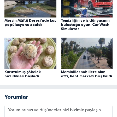
Mersin Müftü Deresi’nde kuş
Temizliğin ve iş dünyasının
popülasyonu azaldı
buluştuğu oyun: Car Wash
Simulator
Kurutulmuş çökelek
Mersinliler sahillere akın
hazırlıkları başladı
etti, kent merkezi boş kaldı
Yorumlar