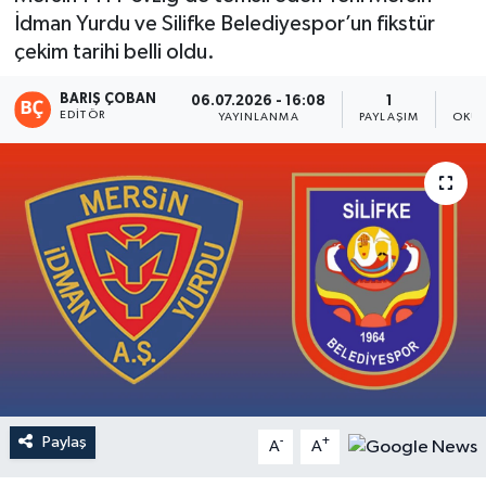
İdman Yurdu ve Silifke Belediyespor’un fikstür
Magazin
çekim tarihi belli oldu.
Mersin
BARIŞ ÇOBAN
06.07.2026 - 16:08
1
EDITÖR
YAYINLANMA
PAYLAŞIM
OKUN
Mersin Tarihi
Özel Haber
Politika
Resmi İlan
Sağlık
Spor
Paylaş
-
+
A
A
Sürmanşet