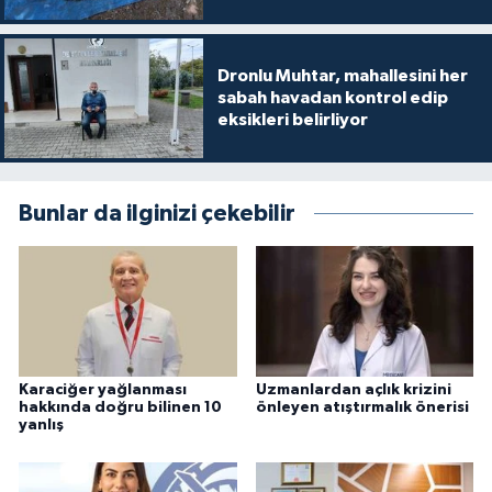
Dronlu Muhtar, mahallesini her
sabah havadan kontrol edip
eksikleri belirliyor
Bunlar da ilginizi çekebilir
Karaciğer yağlanması
Uzmanlardan açlık krizini
hakkında doğru bilinen 10
önleyen atıştırmalık önerisi
yanlış