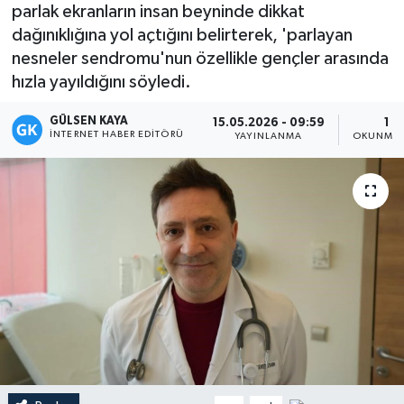
parlak ekranların insan beyninde dikkat
Magazin
dağınıklığına yol açtığını belirterek, 'parlayan
nesneler sendromu'nun özellikle gençler arasında
Mersin
hızla yayıldığını söyledi.
GÜLSEN KAYA
Mersin Tarihi
15.05.2026 - 09:59
1 D
İNTERNET HABER EDITÖRÜ
YAYINLANMA
OKUNMA 
Özel Haber
Politika
Resmi İlan
Sağlık
Spor
Sürmanşet