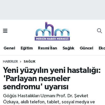
Asayiş
Mersin Hava Durumu
Çevre
Mersin Trafik Yoğunluk Haritası
Eğitim
Süper Lig Puan Durumu ve Fikstür
Genel
Eğitim
Resmi İlan
Sağlık
Güncel
Ek
Ekonomi
Tüm Manşetler
HABERLER
SAĞLIK
Genel
Son Dakika Haberleri
Yeni yüzyılın yeni hastalığı:
'Parlayan nesneler
Güncel
Haber Arşivi
sendromu' uyarısı
Haberde insan
Göğüs Hastalıkları Uzmanı Prof. Dr. Şevket
Kültür - Sanat
Özkaya, akıllı telefon, tablet, sosyal medya ve