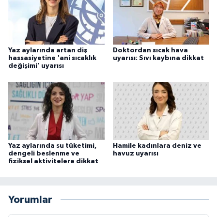
Yaz aylarında artan diş
Doktordan sıcak hava
hassasiyetine 'ani sıcaklık
uyarısı: Sıvı kaybına dikkat
değişimi' uyarısı
Yaz aylarında su tüketimi,
Hamile kadınlara deniz ve
dengeli beslenme ve
havuz uyarısı
fiziksel aktivitelere dikkat
Yorumlar