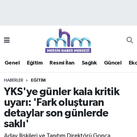
Asayiş
Mersin Hava Durumu
Çevre
Mersin Trafik Yoğunluk Haritası
Eğitim
Süper Lig Puan Durumu ve Fikstür
Genel
Eğitim
Resmi İlan
Sağlık
Güncel
Ek
Ekonomi
Tüm Manşetler
HABERLER
EĞITIM
Genel
Son Dakika Haberleri
YKS'ye günler kala kritik
uyarı: 'Fark oluşturan
Güncel
Haber Arşivi
detaylar son günlerde
Haberde insan
saklı'
Kültür - Sanat
Aday İlişkileri ve Tanıtım Direktörü Gonca