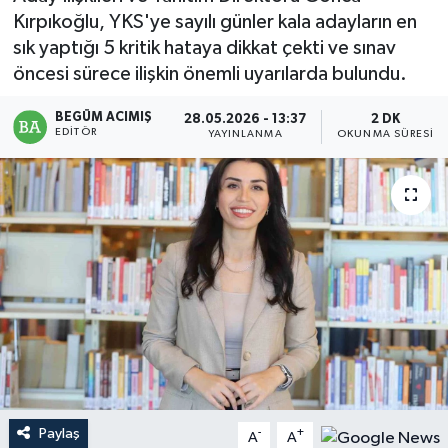
Kırpıkoğlu, YKS'ye sayılı günler kala adayların en
Magazin
sık yaptığı 5 kritik hataya dikkat çekti ve sınav
öncesi sürece ilişkin önemli uyarılarda bulundu.
Mersin
BEGÜM ACIMIŞ
28.05.2026 - 13:37
2 DK
EDITÖR
Mersin Tarihi
YAYINLANMA
OKUNMA SÜRESI
Özel Haber
Politika
Resmi İlan
Sağlık
Spor
Paylaş
-
+
A
A
Sürmanşet