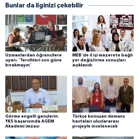
Bunlar da ilginizi çekebilir
Uzmanlardan öğrencilere
MEB'de il içi mazerete bağlı
uyarı: 'Tercihleri son güne
yer değiştirme sonuçları
bırakmayın'
açıklandı
Görme engelli gençlerin
Türkçe konuşan demans
YKS başarısında AGEM
hastaları uluslararası
Akademi imzası
projeyle incelenecek