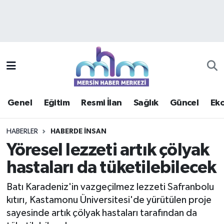
Asayiş
Mersin Hava Durumu
Çevre
Mersin Trafik Yoğunluk Haritası
Eğitim
Süper Lig Puan Durumu ve Fikstür
Genel
Eğitim
Resmi İlan
Sağlık
Güncel
Ek
Ekonomi
Tüm Manşetler
HABERLER
HABERDE INSAN
Genel
Son Dakika Haberleri
Yöresel lezzeti artık çölyak
hastaları da tüketilebilecek
Güncel
Haber Arşivi
Batı Karadeniz'in vazgeçilmez lezzeti Safranbolu
Haberde insan
kıtırı, Kastamonu Üniversitesi'de yürütülen proje
sayesinde artık çölyak hastaları tarafından da
Kültür - Sanat