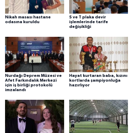
Nikah masası hastane
S ve T plaka devir
odasına kuruldu
işlemlerinde tarife
değişikliği
Nurdağı Deprem Müzesi ve
Hayat kurtaran baba, kızını
Afet Farkındalık Merkezi
kortlarda şampiyonluğa
için iş birliği protokolü
hazırlıyor
imzalandı