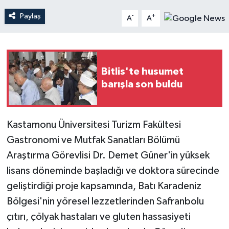
Paylaş
-
+
A
A
Teknoloji
Yaşam
Bitlis'te husumet
barışla son buldu
Kastamonu Üniversitesi Turizm Fakültesi
Gastronomi ve Mutfak Sanatları Bölümü
Araştırma Görevlisi Dr. Demet Güner'in yüksek
lisans döneminde başladığı ve doktora sürecinde
geliştirdiği proje kapsamında, Batı Karadeniz
Bölgesi'nin yöresel lezzetlerinden Safranbolu
çıtırı, çölyak hastaları ve gluten hassasiyeti