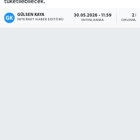
tüketilebilecek.
Magazin
GÜLSEN KAYA
30.05.2026 - 11:59
2 D
İNTERNET HABER EDITÖRÜ
YAYINLANMA
OKUNMA S
Mersin
Mersin Tarihi
Özel Haber
Politika
Resmi İlan
Sağlık
Spor
Sürmanşet