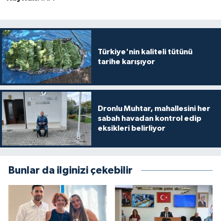
Türkiye'nin kaliteli tütünü
tarihe karışıyor
Dronlu Muhtar, mahallesini her
sabah havadan kontrol edip
eksikleri belirliyor
Bunlar da ilginizi çekebilir