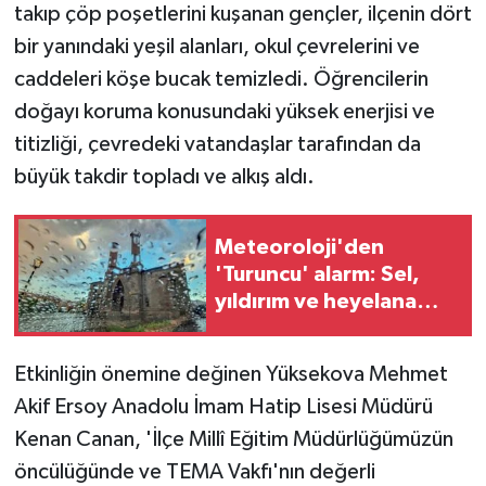
takıp çöp poşetlerini kuşanan gençler, ilçenin dört
bir yanındaki yeşil alanları, okul çevrelerini ve
caddeleri köşe bucak temizledi. Öğrencilerin
doğayı koruma konusundaki yüksek enerjisi ve
titizliği, çevredeki vatandaşlar tarafından da
büyük takdir topladı ve alkış aldı.
Meteoroloji'den
'Turuncu' alarm: Sel,
yıldırım ve heyelana
dikkat
Etkinliğin önemine değinen Yüksekova Mehmet
Akif Ersoy Anadolu İmam Hatip Lisesi Müdürü
Kenan Canan, 'İlçe Millî Eğitim Müdürlüğümüzün
öncülüğünde ve TEMA Vakfı'nın değerli