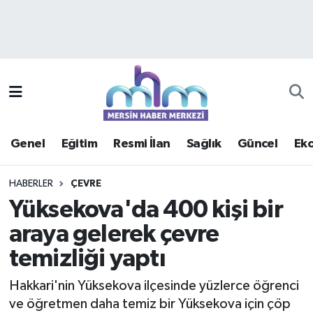
Asayiş
Mersin Hava Durumu
Çevre
Mersin Trafik Yoğunluk Haritası
Eğitim
Süper Lig Puan Durumu ve Fikstür
Genel
Eğitim
Resmi İlan
Sağlık
Güncel
Ek
Ekonomi
Tüm Manşetler
HABERLER
ÇEVRE
Genel
Son Dakika Haberleri
Yüksekova'da 400 kişi bir
araya gelerek çevre
Güncel
Haber Arşivi
temizliği yaptı
Haberde insan
Hakkari'nin Yüksekova ilçesinde yüzlerce öğrenci
Kültür - Sanat
ve öğretmen daha temiz bir Yüksekova için çöp