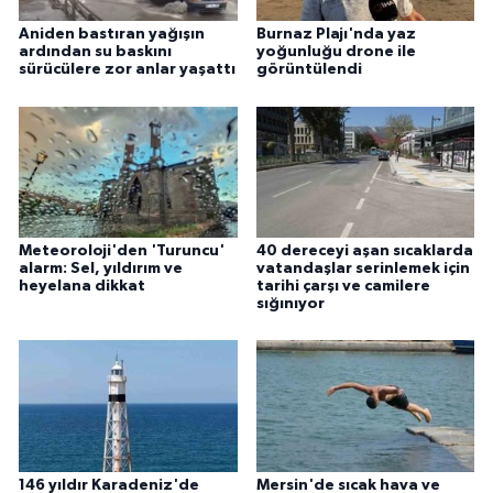
Aniden bastıran yağışın
Burnaz Plajı'nda yaz
ardından su baskını
yoğunluğu drone ile
sürücülere zor anlar yaşattı
görüntülendi
Meteoroloji'den 'Turuncu'
40 dereceyi aşan sıcaklarda
alarm: Sel, yıldırım ve
vatandaşlar serinlemek için
heyelana dikkat
tarihi çarşı ve camilere
sığınıyor
146 yıldır Karadeniz'de
Mersin'de sıcak hava ve