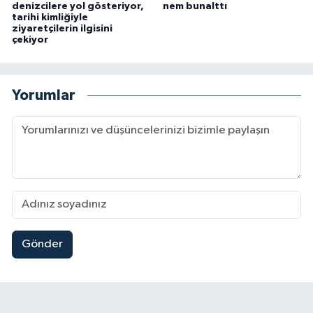
denizcilere yol gösteriyor,
nem bunalttı
tarihi kimliğiyle
ziyaretçilerin ilgisini
çekiyor
Yorumlar
Gönder