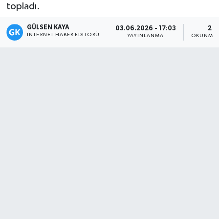
topladı.
Magazin
GÜLSEN KAYA
03.06.2026 - 17:03
2 D
İNTERNET HABER EDITÖRÜ
YAYINLANMA
OKUNMA 
Mersin
Mersin Tarihi
Özel Haber
Politika
Resmi İlan
Sağlık
Spor
Sürmanşet