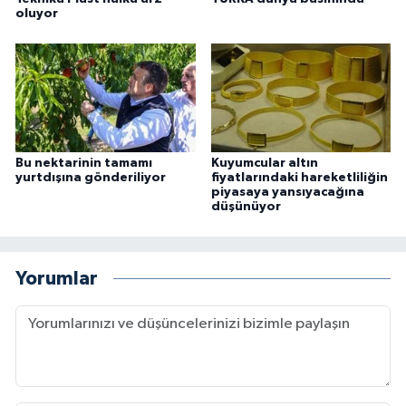
oluyor
Bu nektarinin tamamı
Kuyumcular altın
yurtdışına gönderiliyor
fiyatlarındaki hareketliliğin
piyasaya yansıyacağına
düşünüyor
Yorumlar