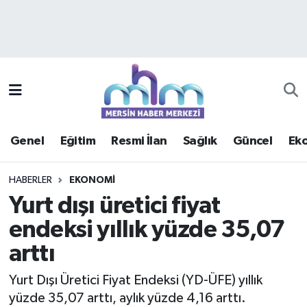
Asayiş
Mersin Hava Durumu
Çevre
Mersin Trafik Yoğunluk Haritası
Eğitim
Süper Lig Puan Durumu ve Fikstür
Genel
Eğitim
Resmi İlan
Sağlık
Güncel
Ek
Ekonomi
Tüm Manşetler
HABERLER
EKONOMI
Genel
Son Dakika Haberleri
Yurt dışı üretici fiyat
endeksi yıllık yüzde 35,07
Güncel
Haber Arşivi
arttı
Haberde insan
Yurt Dışı Üretici Fiyat Endeksi (YD-ÜFE) yıllık
Kültür - Sanat
yüzde 35,07 arttı, aylık yüzde 4,16 arttı.