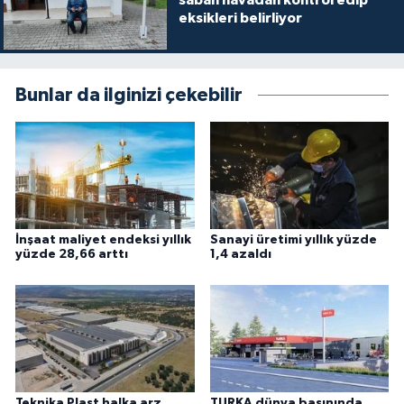
sabah havadan kontrol edip
eksikleri belirliyor
Bunlar da ilginizi çekebilir
İnşaat maliyet endeksi yıllık
Sanayi üretimi yıllık yüzde
yüzde 28,66 arttı
1,4 azaldı
Teknika Plast halka arz
TURKA dünya basınında