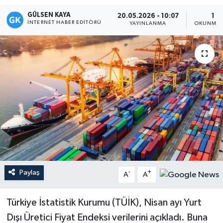
GÜLSEN KAYA
20.05.2026 - 10:07
1 D
Magazin
İNTERNET HABER EDITÖRÜ
YAYINLANMA
OKUNMA 
Mersin
Mersin Tarihi
Özel Haber
Politika
Resmi İlan
Sağlık
Paylaş
-
+
A
A
Spor
Türkiye İstatistik Kurumu (TÜİK), Nisan ayı Yurt
Dışı Üretici Fiyat Endeksi verilerini açıkladı. Buna
Sürmanşet