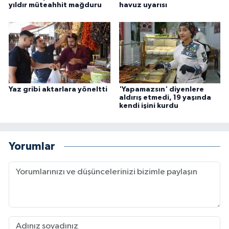
yıldır müteahhit mağduru
havuz uyarısı
Yaz gribi aktarlara yöneltti
'Yapamazsın' diyenlere
aldırış etmedi, 19 yaşında
kendi işini kurdu
Yorumlar