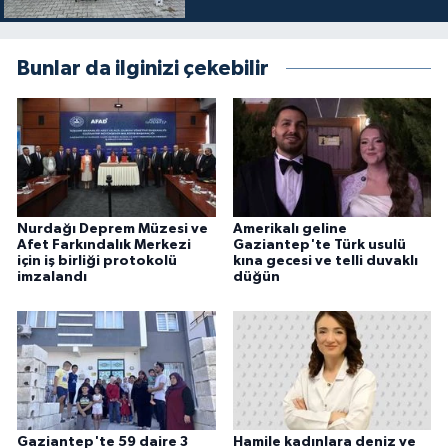
Bunlar da ilginizi çekebilir
Nurdağı Deprem Müzesi ve
Amerikalı geline
Afet Farkındalık Merkezi
Gaziantep'te Türk usulü
için iş birliği protokolü
kına gecesi ve telli duvaklı
imzalandı
düğün
Gaziantep'te 59 daire 3
Hamile kadınlara deniz ve