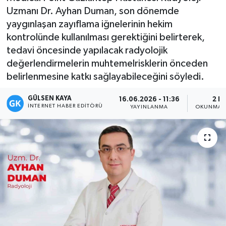
Uzmanı Dr. Ayhan Duman, son dönemde
Magazin
yaygınlaşan zayıflama iğnelerinin hekim
kontrolünde kullanılması gerektiğini belirterek,
Mersin
tedavi öncesinde yapılacak radyolojik
değerlendirmelerin muhtemelrisklerin önceden
Mersin Tarihi
belirlenmesine katkı sağlayabileceğini söyledi.
Özel Haber
GÜLSEN KAYA
16.06.2026 - 11:36
2 D
İNTERNET HABER EDITÖRÜ
YAYINLANMA
OKUNMA S
Politika
Resmi İlan
Sağlık
Spor
Sürmanşet