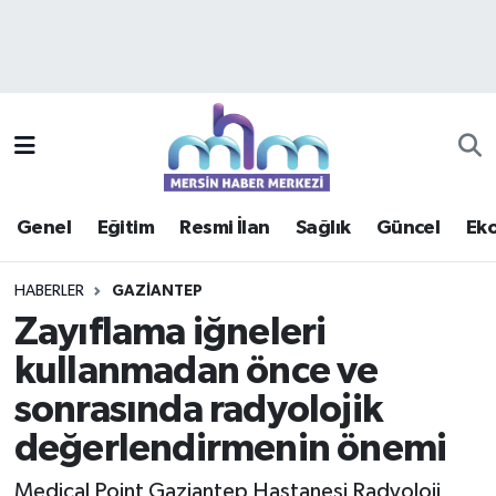
Asayiş
Mersin Hava Durumu
Çevre
Mersin Trafik Yoğunluk Haritası
Eğitim
Süper Lig Puan Durumu ve Fikstür
Genel
Eğitim
Resmi İlan
Sağlık
Güncel
Ek
Ekonomi
Tüm Manşetler
HABERLER
GAZIANTEP
Genel
Son Dakika Haberleri
Zayıflama iğneleri
kullanmadan önce ve
Güncel
Haber Arşivi
sonrasında radyolojik
Haberde insan
değerlendirmenin önemi
Kültür - Sanat
Medical Point Gaziantep Hastanesi Radyoloji