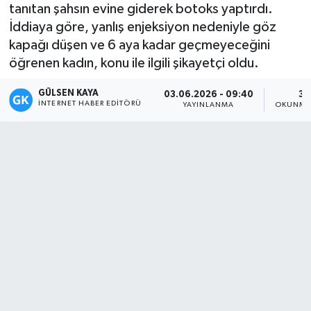
tanıtan şahsın evine giderek botoks yaptırdı.
Magazin
İddiaya göre, yanlış enjeksiyon nedeniyle göz
kapağı düşen ve 6 aya kadar geçmeyeceğini
Mersin
öğrenen kadın, konu ile ilgili şikayetçi oldu.
GÜLSEN KAYA
Mersin Tarihi
03.06.2026 - 09:40
3 
İNTERNET HABER EDITÖRÜ
YAYINLANMA
OKUNMA 
Özel Haber
Politika
Resmi İlan
Sağlık
Spor
Sürmanşet