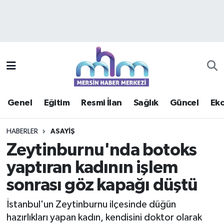
Asayiş
Mersin Hava Durumu
Çevre
Mersin Trafik Yoğunluk Haritası
Eğitim
Süper Lig Puan Durumu ve Fikstür
Genel
Eğitim
Resmi İlan
Sağlık
Güncel
Ek
Ekonomi
Tüm Manşetler
HABERLER
ASAYIŞ
Genel
Son Dakika Haberleri
Zeytinburnu'nda botoks
yaptıran kadının işlem
Güncel
Haber Arşivi
sonrası göz kapağı düştü
Haberde insan
İstanbul'un Zeytinburnu ilçesinde düğün
Kültür - Sanat
hazırlıkları yapan kadın, kendisini doktor olarak