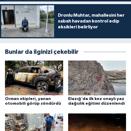
Dronlu Muhtar, mahallesini her
sabah havadan kontrol edip
eksikleri belirliyor
Bunlar da ilginizi çekebilir
Orman ekipleri, yanan
Elazığ'da ilk kez onaylı yaz
otomobili görüp söndürdü
dağcılık eğitimi düzenlendi