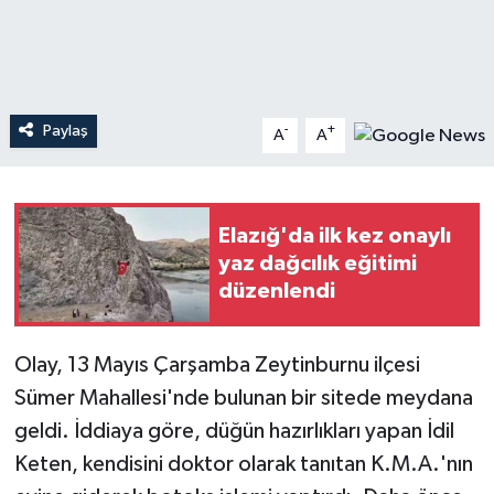
Teknoloji
Yaşam
Paylaş
-
+
A
A
Elazığ'da ilk kez onaylı
yaz dağcılık eğitimi
düzenlendi
Olay, 13 Mayıs Çarşamba Zeytinburnu ilçesi
Sümer Mahallesi'nde bulunan bir sitede meydana
geldi. İddiaya göre, düğün hazırlıkları yapan İdil
Keten, kendisini doktor olarak tanıtan K.M.A.'nın