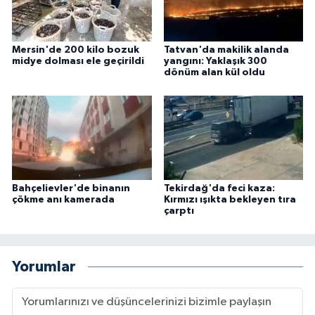
Mersin'de 200 kilo bozuk
Tatvan'da makilik alanda
midye dolması ele geçirildi
yangını: Yaklaşık 300
dönüm alan kül oldu
Bahçelievler'de binanın
Tekirdağ'da feci kaza:
çökme anı kamerada
Kırmızı ışıkta bekleyen tıra
çarptı
Yorumlar