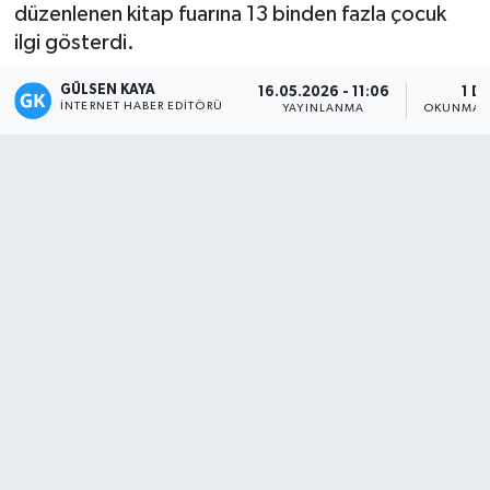
düzenlenen kitap fuarına 13 binden fazla çocuk
Magazin
ilgi gösterdi.
GÜLSEN KAYA
Mersin
16.05.2026 - 11:06
1 D
İNTERNET HABER EDITÖRÜ
YAYINLANMA
OKUNMA S
Mersin Tarihi
Özel Haber
Politika
Resmi İlan
Sağlık
Spor
Sürmanşet