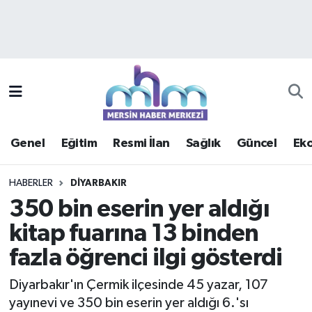
Asayiş
Mersin Hava Durumu
Çevre
Mersin Trafik Yoğunluk Haritası
Eğitim
Süper Lig Puan Durumu ve Fikstür
Genel
Eğitim
Resmi İlan
Sağlık
Güncel
Ek
Ekonomi
Tüm Manşetler
HABERLER
DIYARBAKIR
Genel
Son Dakika Haberleri
350 bin eserin yer aldığı
kitap fuarına 13 binden
Güncel
Haber Arşivi
fazla öğrenci ilgi gösterdi
Haberde insan
Diyarbakır'ın Çermik ilçesinde 45 yazar, 107
Kültür - Sanat
yayınevi ve 350 bin eserin yer aldığı 6.'sı