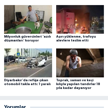
Milyonluk güvercinleri 'azılı
Aşırı yüklenme, trafoyu
düşmanları' koruyor
alevlere teslim etti
Diyarbakır'da refüje çıkan
Toprak, saman ve keçi
otomobil takla attı: 1 yaralı
kılıyla yapılan tandırlar 18
yıla kadar dayanıyor
Yorumlar