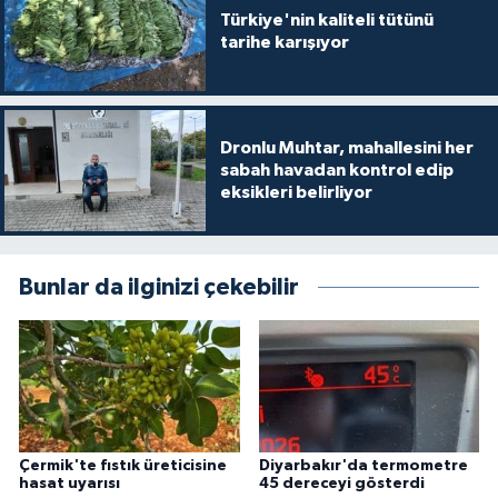
Türkiye'nin kaliteli tütünü
tarihe karışıyor
Dronlu Muhtar, mahallesini her
sabah havadan kontrol edip
eksikleri belirliyor
Bunlar da ilginizi çekebilir
Çermik'te fıstık üreticisine
Diyarbakır'da termometre
hasat uyarısı
45 dereceyi gösterdi